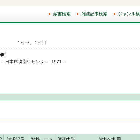
蔵書検索
雑誌記事検索
ジャンル検
1 件中、 1 件目
指針
日本環境衛生センタ- -- 1971 --
分
請求記号
資料コード
所蔵状態
資料の利用