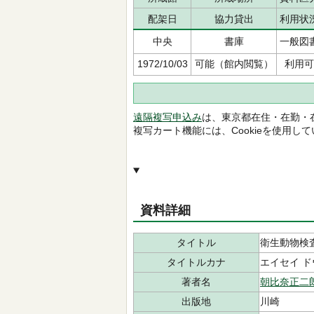
配架日
協力貸出
利用状
中央
書庫
一般図
1972/10/03
可能（館内閲覧）
利用可
遠隔複写申込み
は、東京都在住・在勤・
複写カート機能には、Cookieを使用し
資料詳細
タイトル
衛生動物検
タイトルカナ
エイセイ ド
著者名
朝比奈正二
出版地
川崎