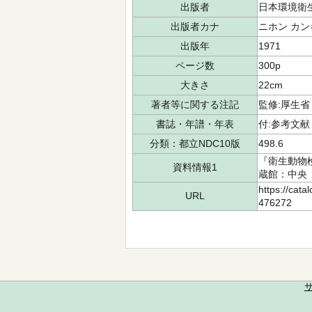
出版者
日本環境衛
出版者カナ
ニホン カン
出版年
1971
ページ数
300p
大きさ
22cm
著者等に関する注記
監修:厚生省
書誌・年譜・年表
付:参考文献
分類：都立NDC10版
498.6
『衛生動物
資料情報1
蔵館：中央 請
https://cata
URL
476272