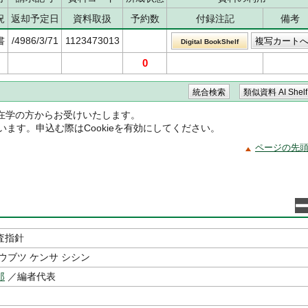
況
返却予定日
資料取扱
予約数
付録注記
備考
書
/4986/3/71
1123473013
Digital BookShelf
0
在学の方からお受けいたします。
ています。申込む際はCookieを有効にしてください。
ページの先
査指針
ウブツ ケンサ シシン
郎
／編者代表