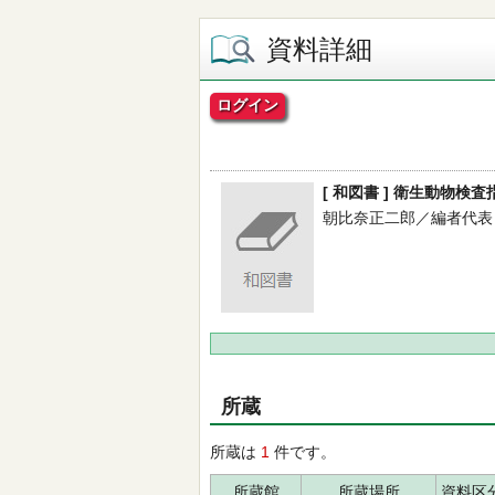
資料詳細
ログイン
[ 和図書 ] 衛生動物検査
朝比奈正二郎／編者代表 -- 
所蔵
所蔵は
1
件です。
所蔵館
所蔵場所
資料区