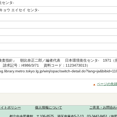
生センタ-
キョウ エイセイ センタ-
検査指針』 朝比奈正二郎／編者代表 日本環境衛生センタ- 1971（
求記号：/4986/3/71 資料コード：1123473013）
log.library.metro.tokyo.lg.jp/winj/opac/switch-detail.do?lang=ja&bibid=11
ページの先
サイトポリシー
個人情報について
ご意見・お問合わ
都立中央図書館 〒106-8575 港区南麻布5-7-13 03-3442-8451（
地