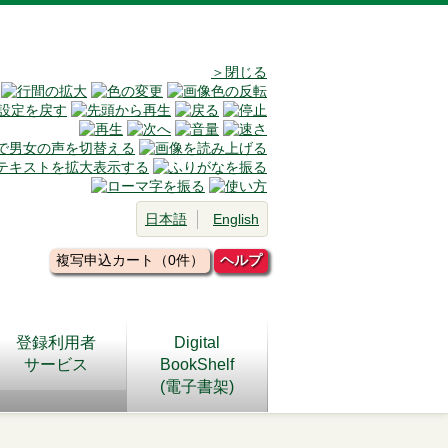
＞閉じる
日本語
English
複写申込カート（0件）
ヘルプ
登録利用者
Digital
サービス
BookShelf
(電子書架)