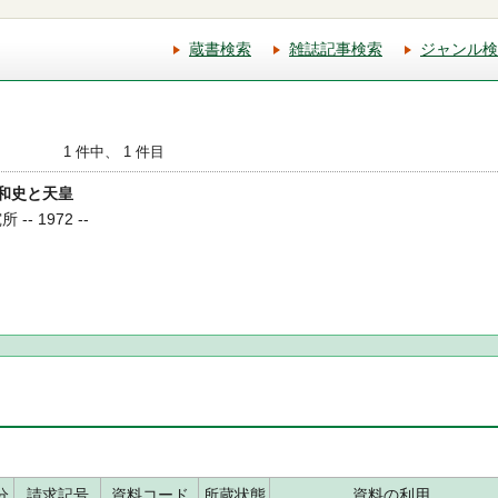
蔵書検索
雑誌記事検索
ジャンル検
1 件中、 1 件目
昭和史と天皇
-- 1972 --
分
請求記号
資料コード
所蔵状態
資料の利用