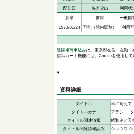
配架日
協力貸出
利用状
多摩
書庫
一般図
1973/01/24
可能（館内閲覧）
利用
遠隔複写申込み
は、東京都在住・在勤・
複写カート機能には、Cookieを使用し
資料詳細
タイトル
嵐に耐えて
タイトルカナ
アラシ ニ 
タイトル関連情報
昭和史と天
タイトル関連情報読み
ショウワ シ