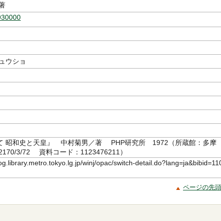
著
930000
キュウショ
て 昭和史と天皇』 中村菊男／著 PHP研究所 1972（所蔵館：多
170/3/72 資料コード：1123476211）
log.library.metro.tokyo.lg.jp/winj/opac/switch-detail.do?lang=ja&bibid=11
ページの先