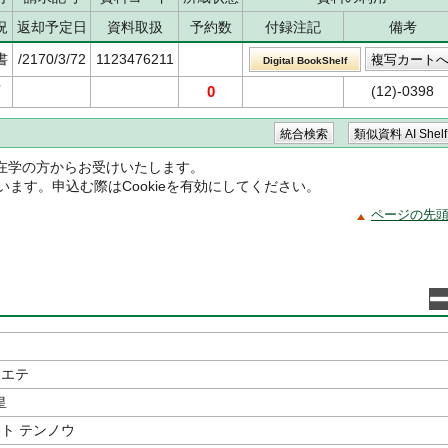
況
返却予定日
資料取扱
予約数
付録注記
備考
書
/2170/3/72
1123476211
Digital BookShelf
可
0
(12)-0398
在学の方からお受けいたします。
ています。申込む際はCookieを有効にしてください。
ページの先
タエテ
皇
 ト テンノウ