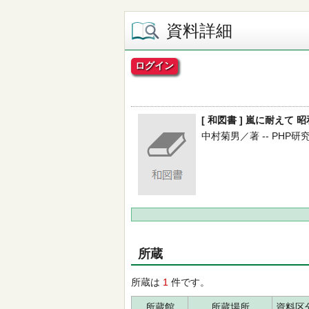
資料詳細
ログイン
[ 和図書 ] 嵐に耐えて 
中村菊男／著 -- PHP研究所 
所蔵
所蔵は
1
件です。
所蔵館
所蔵場所
資料区