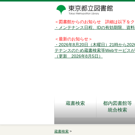
＜図書館からのお知らせ 詳細は以下をク
・メンテナンス日程、IDの有効期限、資
＜最新のお知らせ＞
・2026年8月20日（木曜日）21時から2
テナンスのため蔵書検索等Webサービス
（更新 2026年8月5日）
蔵書検索
都内図書館等
統合検索
蔵書検索
>