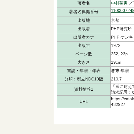
著者名
中村菊男
／
110000724
著者名典拠番号
出版地
京都
出版者
PHP研究所
出版者カナ
PHP ケン
出版年
1972
ページ数
252, 23p
大きさ
19cm
書誌・年譜・年表
巻末:年譜
分類：都立NDC10版
210.7
『嵐に耐え
資料情報1
請求記号：/2
https://cata
URL
482927