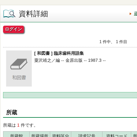
資料詳細
ログイン
1 件中、 1 件目
[ 和図書 ] 臨床歯科用語集
粟沢靖之／編 -- 金原出版 -- 1987.3 --
所蔵
所蔵は
1
件です。
所蔵館
所蔵場所
資料区分
請求記号
資料コード