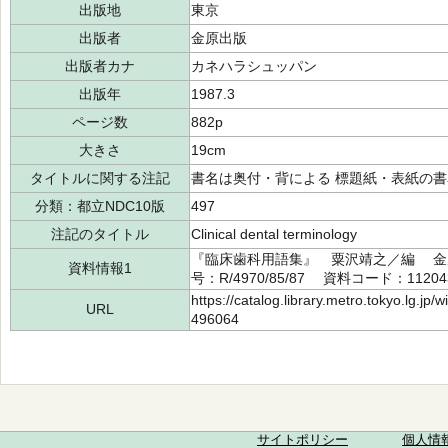
出版地
東京
出版者
金原出版
出版者カナ
カネハラシュッパン
出版年
1987.3
ページ数
882p
大きさ
19cm
タイトルに関する注記
書名は奥付・背による 標題紙・表紙の書名:Clinica
分類：都立NDC10版
497
注記のタイトル
Clinical dental terminology
『臨床歯科用語集』 粟沢靖之／編 金原
資料情報1
号：R/4970/85/87 資料コード：11204
https://catalog.library.metro.tokyo.lg.jp
URL
496064
サイトポリシー
個人情