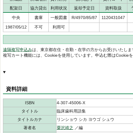
配架日
協力貸出
利用状況
返却予定日
資料取扱
中央
書庫
一般図書
R/4970/85/87
1120431047
1987/05/12
不可
利用可
遠隔複写申込み
は、東京都在住・在勤・在学の方からお受けいたしま
複写カート機能には、Cookieを使用しています。申込む際はCooki
資料詳細
ISBN
4-307-45006-X
タイトル
臨床歯科用語集
タイトルカナ
リンショウ シカ ヨウゴ シュウ
著者名
粟沢靖之
／編