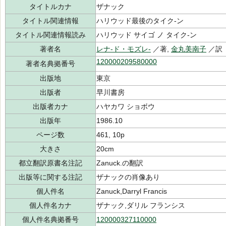
タイトルカナ
ザナック
タイトル関連情報
ハリウッド最後のタイク-ン
タイトル関連情報読み
ハリウッド サイゴ ノ タイク-ン
著者名
レナ-ド・モズレ-
／著,
金丸美南子
／訳
120000209580000
著者名典拠番号
出版地
東京
出版者
早川書房
出版者カナ
ハヤカワ ショボウ
出版年
1986.10
ページ数
461, 10p
大きさ
20cm
都立翻訳原書名注記
Zanuck.の翻訳
出版等に関する注記
ザナックの肖像あり
個人件名
Zanuck,Darryl Francis
個人件名カナ
ザナック,ダリル フランシス
個人件名典拠番号
120000327110000