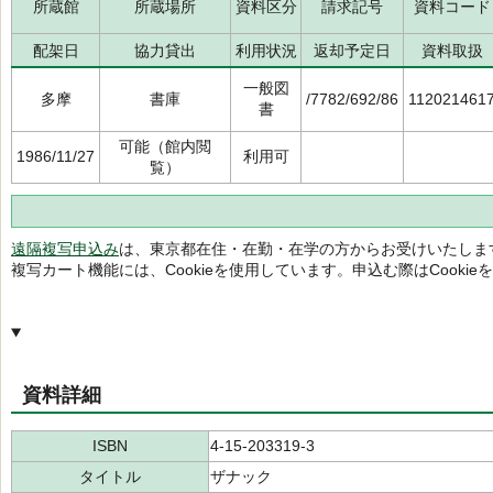
所蔵館
所蔵場所
資料区分
請求記号
資料コード
配架日
協力貸出
利用状況
返却予定日
資料取扱
一般図
多摩
書庫
/7782/692/86
112021461
書
可能（館内閲
1986/11/27
利用可
覧）
遠隔複写申込み
は、東京都在住・在勤・在学の方からお受けいたしま
複写カート機能には、Cookieを使用しています。申込む際はCooki
資料詳細
ISBN
4-15-203319-3
タイトル
ザナック