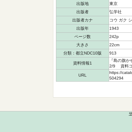
出版地
東京
出版者
弘学社
出版者カナ
コウ ガク 
出版年
1943
ページ数
242p
大きさ
22cm
分類：都立NDC10版
913
『島の旗かぜ
資料情報1
2/9 資料コ
https://cata
URL
504294