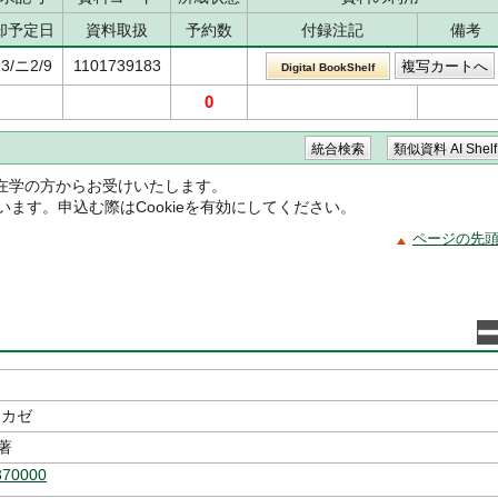
却予定日
資料取扱
予約数
付録注記
備考
13/ニ2/9
1101739183
Digital BookShelf
0
在学の方からお受けいたします。
ています。申込む際はCookieを有効にしてください。
ページの先
タカゼ
著
370000