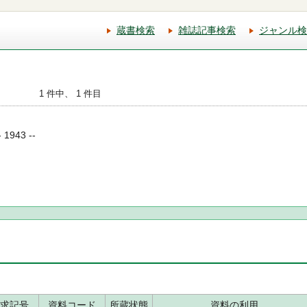
蔵書検索
雑誌記事検索
ジャンル検
1 件中、 1 件目
943 --
求記号
資料コード
所蔵状態
資料の利用