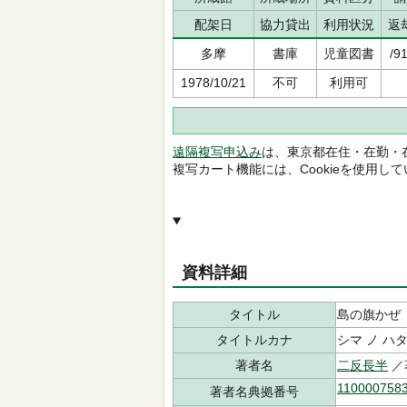
配架日
協力貸出
利用状況
返
多摩
書庫
児童図書
/9
1978/10/21
不可
利用可
遠隔複写申込み
は、東京都在住・在勤・
複写カート機能には、Cookieを使用し
資料詳細
タイトル
島の旗かぜ
タイトルカナ
シマ ノ ハ
著者名
二反長半
／
110000758
著者名典拠番号