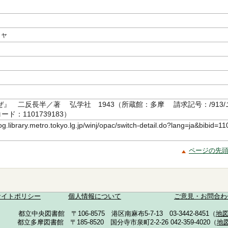
シャ
』 二反長半／著 弘学社 1943（所蔵館：多摩 請求記号：/913/
ード：1101739183）
log.library.metro.tokyo.lg.jp/winj/opac/switch-detail.do?lang=ja&bibid=11
ページの先
サイトポリシー
個人情報について
ご意見・お問合わ
都立中央図書館 〒106-8575 港区南麻布5-7-13 03-3442-8451（
地
都立多摩図書館 〒185-8520 国分寺市泉町2-2-26 042-359-4020（
地