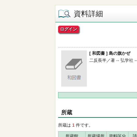
資料詳細
ログイン
[ 和図書 ] 島の旗かぜ
二反長半／著 -- 弘学社 -- 1
所蔵
所蔵は
1
件です。
所蔵館
所蔵場所
資料区分
請