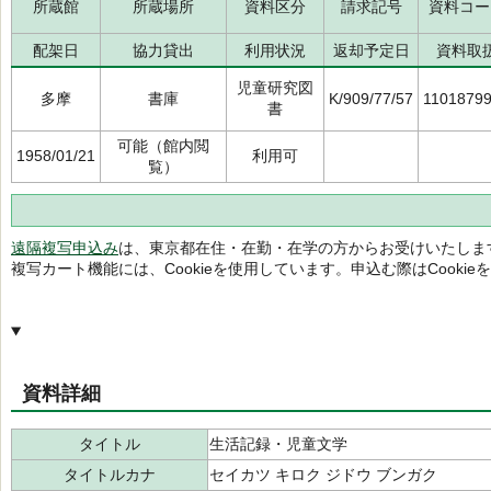
所蔵館
所蔵場所
資料区分
請求記号
資料コー
配架日
協力貸出
利用状況
返却予定日
資料取
児童研究図
多摩
書庫
K/909/77/57
1101879
書
可能（館内閲
1958/01/21
利用可
覧）
遠隔複写申込み
は、東京都在住・在勤・在学の方からお受けいたしま
複写カート機能には、Cookieを使用しています。申込む際はCooki
資料詳細
タイトル
生活記録・児童文学
タイトルカナ
セイカツ キロク ジドウ ブンガク