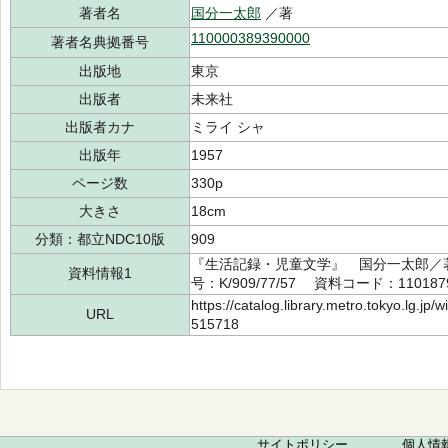
著者名
国分一太郎
／著
110000389390000
著者名典拠番号
出版地
東京
出版者
未来社
出版者カナ
ミライ シャ
出版年
1957
ページ数
330p
大きさ
18cm
分類：都立NDC10版
909
『生活記録・児童文学』 国分一太郎／
資料情報1
号：K/909/77/57 資料コード：110187
https://catalog.library.metro.tokyo.lg.jp
URL
515718
サイトポリシー
個人情