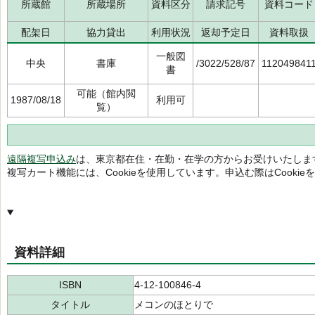
所蔵館
所蔵場所
資料区分
請求記号
資料コード
配架日
協力貸出
利用状況
返却予定日
資料取扱
一般図
中央
書庫
/3022/528/87
112049841
書
可能（館内閲
1987/08/18
利用可
覧）
遠隔複写申込み
は、東京都在住・在勤・在学の方からお受けいたしま
複写カート機能には、Cookieを使用しています。申込む際はCooki
資料詳細
ISBN
4-12-100846-4
タイトル
メコンのほとりで