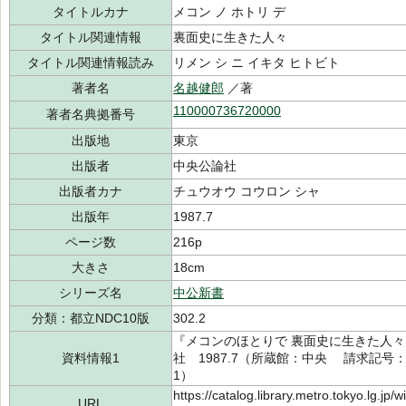
タイトルカナ
メコン ノ ホトリ デ
タイトル関連情報
裏面史に生きた人々
タイトル関連情報読み
リメン シ ニ イキタ ヒトビト
著者名
名越健郎
／著
110000736720000
著者名典拠番号
出版地
東京
出版者
中央公論社
出版者カナ
チュウオウ コウロン シャ
出版年
1987.7
ページ数
216p
大きさ
18cm
シリーズ名
中公新書
分類：都立NDC10版
302.2
『メコンのほとりで 裏面史に生きた人
資料情報1
社 1987.7（所蔵館：中央 請求記号：/30
1）
https://catalog.library.metro.tokyo.lg.jp
URL