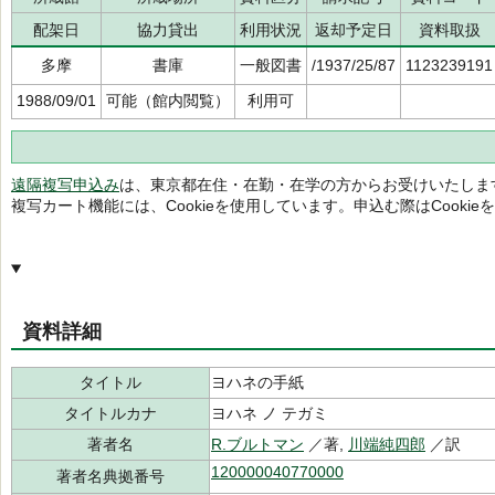
配架日
協力貸出
利用状況
返却予定日
資料取扱
多摩
書庫
一般図書
/1937/25/87
1123239191
1988/09/01
可能（館内閲覧）
利用可
遠隔複写申込み
は、東京都在住・在勤・在学の方からお受けいたしま
複写カート機能には、Cookieを使用しています。申込む際はCooki
資料詳細
タイトル
ヨハネの手紙
タイトルカナ
ヨハネ ノ テガミ
著者名
R.ブルトマン
／著,
川端純四郎
／訳
120000040770000
著者名典拠番号