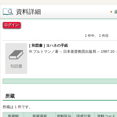
資料詳細
ログイン
1 件中、 1 件目
[ 和図書 ] ヨハネの手紙
R.ブルトマン／著 -- 日本基督教団出版局 -- 1987.10 -
所蔵
所蔵は
1
件です。
所蔵館
所蔵場所
資料区分
請求記号
資料コード