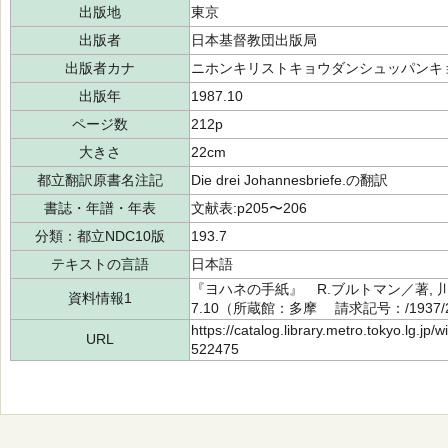
出版地
東京
出版者
日本基督教団出版局
出版者カナ
ニホンキリストキョウダンシュッパンキ
出版年
1987.10
ページ数
212p
大きさ
22cm
都立翻訳原書名注記
Die drei Johannesbriefe.の翻訳
書誌・年譜・年表
文献表:p205〜206
分類：都立NDC10版
193.7
テキストの言語
日本語
『ヨハネの手紙』 R.ブルトマン／著, 
資料情報1
7.10（所蔵館：多摩 請求記号：/1937/2
https://catalog.library.metro.tokyo.lg.jp
URL
522475