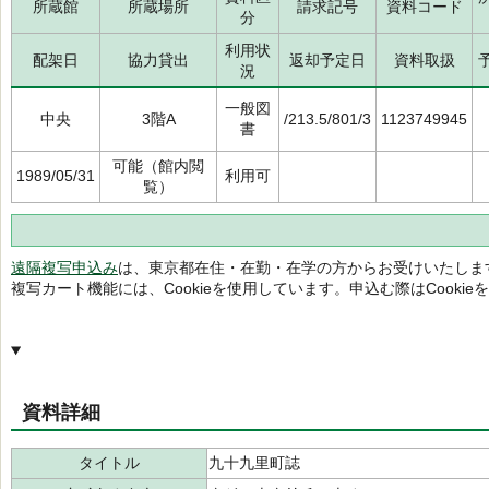
所蔵館
所蔵場所
請求記号
資料コード
分
利用状
配架日
協力貸出
返却予定日
資料取扱
況
一般図
中央
3階A
/213.5/801/3
1123749945
書
可能（館内閲
1989/05/31
利用可
覧）
遠隔複写申込み
は、東京都在住・在勤・在学の方からお受けいたしま
複写カート機能には、Cookieを使用しています。申込む際はCooki
資料詳細
タイトル
九十九里町誌