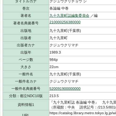
タイトルカナ
クジュウクリチョウ シ
巻次
各論編 中巻
著者名
九十九里町誌編集委員会
／編
210000256380000
著者名典拠番号
出版地
九十九里町(千葉県)
出版者
九十九里町
出版者カナ
クジュウクリマチ
出版年
1989.3
ページ数
984p
大きさ
22cm
一般件名
九十九里町(千葉県)
一般件名カナ
クジュウクリマチ
一般件名典拠番号
520091900000000
分類：都立NDC10版
213.5
『九十九里町誌 各論編 中巻』 九十九里
資料情報1
（所蔵館：中央 請求記号：/213.5/801
https://catalog.library.metro.tokyo.lg.jp
URL