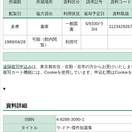
所蔵館
所蔵場所
資料区分
請求記号
資料コード
配架日
協力貸出
利用状況
返却予定日
資料取扱
一般図
S/9330/ラ
多摩
書庫
112342926
書
3/4
可能（館内閲
1989/04/28
利用可
覧）
遠隔複写申込み
は、東京都在住・在勤・在学の方からお受けいたしま
複写カート機能には、Cookieを使用しています。申込む際はCooki
資料詳細
ISBN
4-8288-3090-1
タイトル
ラ-ドナ-傑作短篇集