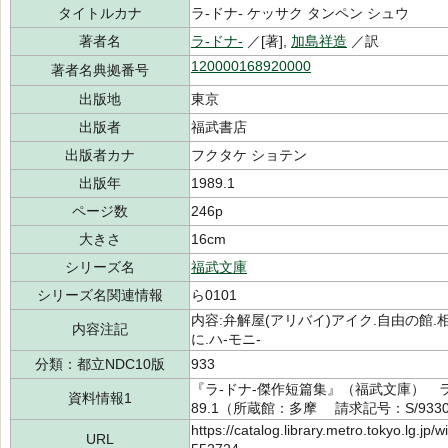
タイトルカナ
ラ-ドナ- ケッサク タンペン シュウ
著者名
ラ-ドナ-
／[著],
加島祥造
／訳
120000168920000
著者名典拠番号
出版地
東京
出版者
福武書店
出版者カナ
フクタケ ショテン
出版年
1989.1
ページ数
246p
大きさ
16cm
シリーズ名
福武文庫
シリーズ名関連情報
ら0101
内容:弁解屋(アリバイ)アイク.自由の館.
内容注記
に.ハ-モニ-
分類：都立NDC10版
933
『ラ-ドナ-傑作短篇集』（福武文庫） ラ-
資料情報1
89.1（所蔵館：多摩 請求記号：S/9330
https://catalog.library.metro.tokyo.lg.jp
URL