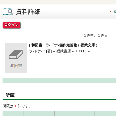
資料詳細
ログイン
1 件中、 1 件目
[ 和図書 ] ラ-ドナ-傑作短篇集 ( 福武文庫 )
ラ-ドナ-／[著] -- 福武書店 -- 1989.1 --
所蔵
所蔵は
1
件です。