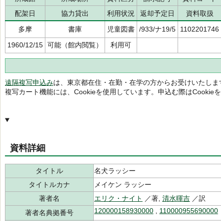
配架日
協力貸出
利用状況
返却予定日
資料取扱
多摩
書庫
児童図書
/933/ナ19/5
1102201746
1960/12/15
可能（館内閲覧）
利用可
遠隔複写申込み
は、東京都在住・在勤・在学の方からお受けいたしま
複写カート機能には、Cookieを使用しています。申込む際はCooki
資料詳細
タイトル
名犬ラッシー
タイトルカナ
メイケン ラッシー
著者名
エリク・ナイト
／著,
清水暉吉
／訳
120000158930000
,
110000955690000
著者名典拠番号