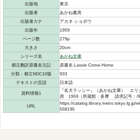
出版地
東京
出版者
あかね書房
出版者カナ
アカネ ショボウ
出版年
1959
ページ数
279p
大きさ
20cm
シリーズ名
あかね文庫
都立翻訳原書名注記
原書名:Lassie Come-Home
分類：都立NDC10版
933
テキストの言語
日本語
『名犬ラッシー』（あかね文庫） エリ
資料情報1
房 1959（所蔵館：多摩 請求記号：/933
https://catalog.library.metro.tokyo.lg.jp
URL
558195