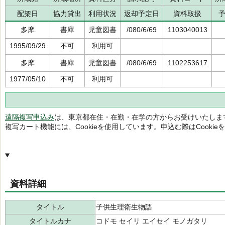
配架日
協力貸出
利用状況
返却予定日
資料取扱
多摩
書庫
児童図書
/080/6/69
1103040013
1995/09/29
不可
利用可
多摩
書庫
児童図書
/080/6/69
1102253617
1977/05/10
不可
利用可
遠隔複写申込み
は、東京都在住・在勤・在学の方からお受けいたしま
複写カート機能には、Cookieを使用しています。申込む際はCooki
資料詳細
タイトル
子供生理衛生物語
タイトルカナ
コドモ セイリ エイセイ モノガタリ