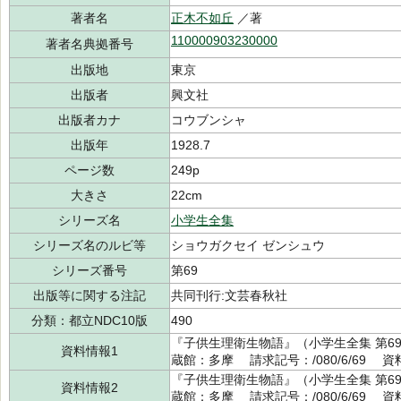
著者名
正木不如丘
／著
110000903230000
著者名典拠番号
出版地
東京
出版者
興文社
出版者カナ
コウブンシャ
出版年
1928.7
ページ数
249p
大きさ
22cm
シリーズ名
小学生全集
シリーズ名のルビ等
ショウガクセイ ゼンシュウ
シリーズ番号
第69
出版等に関する注記
共同刊行:文芸春秋社
分類：都立NDC10版
490
『子供生理衛生物語』（小学生全集 第69
資料情報1
蔵館：多摩 請求記号：/080/6/69 資料
『子供生理衛生物語』（小学生全集 第69
資料情報2
蔵館：多摩 請求記号：/080/6/69 資料