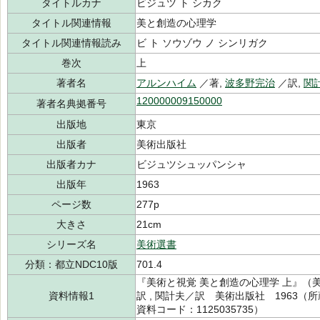
タイトルカナ
ビジュツ ト シカク
タイトル関連情報
美と創造の心理学
タイトル関連情報読み
ビ ト ソウゾウ ノ シンリガク
巻次
上
著者名
アルンハイム
／著,
波多野完治
／訳,
関
120000009150000
著者名典拠番号
出版地
東京
出版者
美術出版社
出版者カナ
ビジュツシュッパンシャ
出版年
1963
ページ数
277p
大きさ
21cm
シリーズ名
美術選書
分類：都立NDC10版
701.4
『美術と視覚 美と創造の心理学 上』（
資料情報1
訳 , 関計夫／訳 美術出版社 1963（所蔵
資料コード：1125035735）