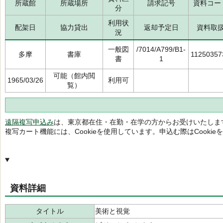
所蔵館
所蔵場所
請求記号
資料コー
分
利用状
配架日
協力貸出
返却予定日
資料取
況
一般図
/7014/A799/B1-
多摩
書庫
11250357
書
1
可能（館内閲
1965/03/26
利用可
覧）
遠隔複写申込み
は、東京都在住・在勤・在学の方からお受けいたしま
複写カート機能には、Cookieを使用しています。申込む際はCooki
資料詳細
タイトル
美術と視覚