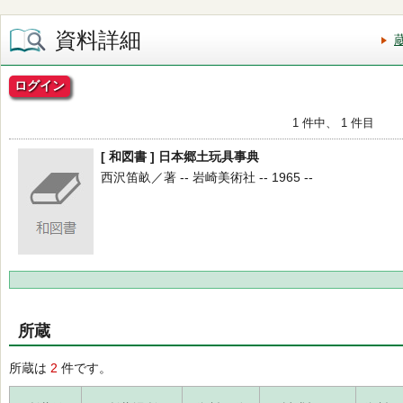
資料詳細
ログイン
1 件中、 1 件目
[ 和図書 ] 日本郷土玩具事典
西沢笛畝／著 -- 岩崎美術社 -- 1965 --
所蔵
所蔵は
2
件です。