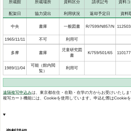
所蔵館
所蔵場所
資料区分
請求記号
資料コ
配架日
協力貸出
利用状況
返却予定日
資料
中央
書庫
一般図書
R/7599/N857/N
112503
1965/11/11
不可
利用可
児童研究図
多摩
書庫
K/759/501/65
110177
書
可能（館内閲
1989/11/04
利用可
覧）
遠隔複写申込み
は、東京都在住・在勤・在学の方からお受けいたしま
複写カート機能には、Cookieを使用しています。申込む際はCooki