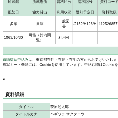
所蔵館
所蔵場所
資料区分
請求記号
資料コー
配架日
協力貸出
利用状況
返却予定日
資料取扱
一般図
多摩
書庫
/J152/H126/H
112526857
書
可能（館内閲
1963/10/30
利用可
覧）
遠隔複写申込み
は、東京都在住・在勤・在学の方からお受けいたしま
複写カート機能には、Cookieを使用しています。申込む際はCooki
資料詳細
タイトル
萩原朔太郎
タイトルカナ
ハギワラ サクタロウ