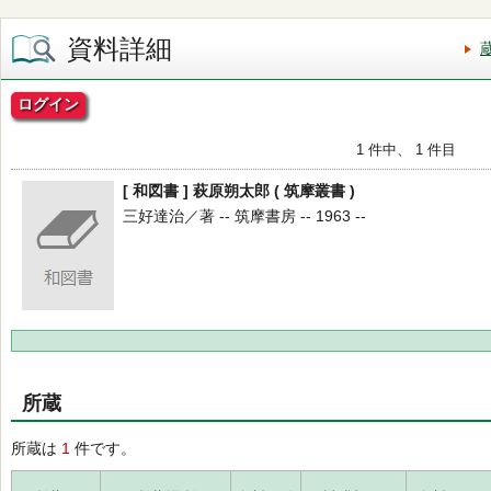
資料詳細
ログイン
1 件中、 1 件目
[ 和図書 ] 萩原朔太郎 ( 筑摩叢書 )
三好達治／著 -- 筑摩書房 -- 1963 --
所蔵
所蔵は
1
件です。