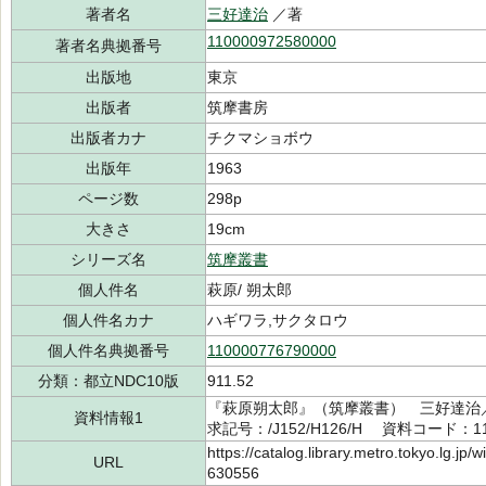
著者名
三好達治
／著
110000972580000
著者名典拠番号
出版地
東京
出版者
筑摩書房
出版者カナ
チクマショボウ
出版年
1963
ページ数
298p
大きさ
19cm
シリーズ名
筑摩叢書
個人件名
萩原/ 朔太郎
個人件名カナ
ハギワラ,サクタロウ
個人件名典拠番号
110000776790000
分類：都立NDC10版
911.52
『萩原朔太郎』（筑摩叢書） 三好達治
資料情報1
求記号：/J152/H126/H 資料コード：11
https://catalog.library.metro.tokyo.lg.jp
URL
630556