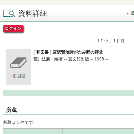
資料詳細
ログイン
1 件中、 1 件目
[ 和図書 ] 宮沢賢治詩がたみ野の師父
荒川法勝／編著 -- 宝文館出版 -- 1968 --
所蔵
所蔵は
1
件です。