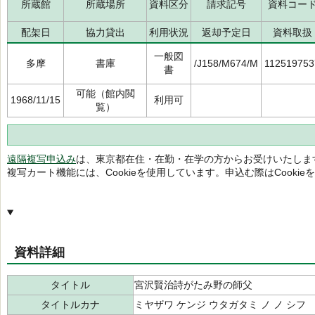
所蔵館
所蔵場所
資料区分
請求記号
資料コー
配架日
協力貸出
利用状況
返却予定日
資料取扱
一般図
多摩
書庫
/J158/M674/M
112519753
書
可能（館内閲
1968/11/15
利用可
覧）
遠隔複写申込み
は、東京都在住・在勤・在学の方からお受けいたしま
複写カート機能には、Cookieを使用しています。申込む際はCooki
資料詳細
タイトル
宮沢賢治詩がたみ野の師父
タイトルカナ
ミヤザワ ケンジ ウタガタミ ノ ノ シフ