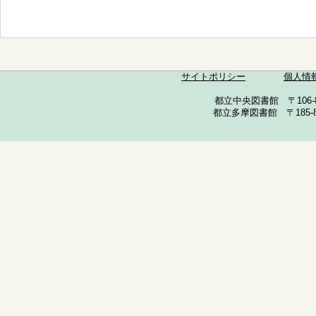
サイトポリシー
個人情
都立中央図書館 〒106-857
都立多摩図書館 〒185-852