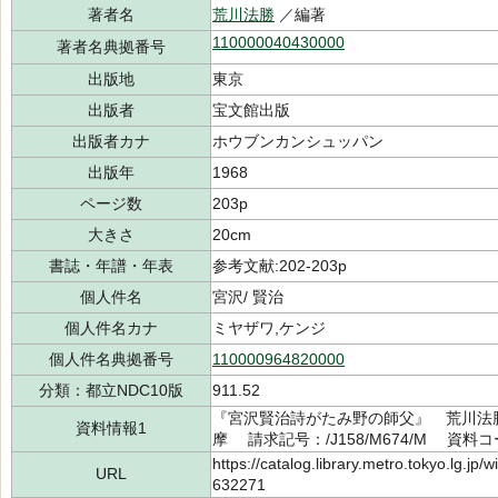
著者名
荒川法勝
／編著
110000040430000
著者名典拠番号
出版地
東京
出版者
宝文館出版
出版者カナ
ホウブンカンシュッパン
出版年
1968
ページ数
203p
大きさ
20cm
書誌・年譜・年表
参考文献:202-203p
個人件名
宮沢/ 賢治
個人件名カナ
ミヤザワ,ケンジ
個人件名典拠番号
110000964820000
分類：都立NDC10版
911.52
『宮沢賢治詩がたみ野の師父』 荒川法勝
資料情報1
摩 請求記号：/J158/M674/M 資料コー
https://catalog.library.metro.tokyo.lg.jp
URL
632271