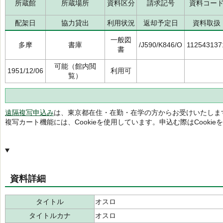
所蔵館
所蔵場所
資料区分
請求記号
資料コー
配架日
協力貸出
利用状況
返却予定日
資料取扱
一般図
多摩
書庫
/J590/K846/O
112543137
書
可能（館内閲
1951/12/06
利用可
覧）
遠隔複写申込み
は、東京都在住・在勤・在学の方からお受けいたしま
複写カート機能には、Cookieを使用しています。申込む際はCooki
資料詳細
タイトル
オスロ
タイトルカナ
オスロ