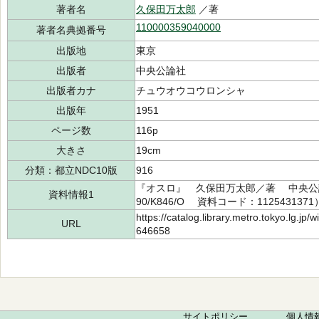
著者名
久保田万太郎
／著
110000359040000
著者名典拠番号
出版地
東京
出版者
中央公論社
出版者カナ
チュウオウコウロンシャ
出版年
1951
ページ数
116p
大きさ
19cm
分類：都立NDC10版
916
『オスロ』 久保田万太郎／著 中央公論
資料情報1
90/K846/O 資料コード：1125431371
https://catalog.library.metro.tokyo.lg.jp
URL
646658
サイトポリシー
個人情