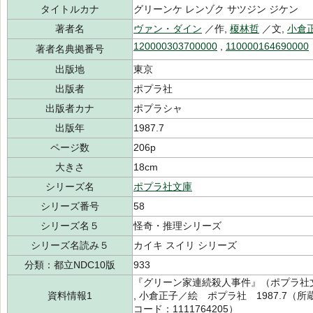
タイトルカナ
グリーンケ レンゾク サツジン ジケン
著者名
ヴァン・ダイン
／作,
榎林哲
／文,
小倉
120000303700000
,
110000164690000
著者名典拠番号
出版地
東京
出版者
ポプラ社
出版者カナ
ポプラシャ
出版年
1987.7
ページ数
206p
大きさ
18cm
シリーズ名
ポプラ社文庫
シリーズ番号
58
シリーズ名５
怪奇・推理シリーズ
シリーズ名読み５
カイキ スイリ シリーズ
分類：都立NDC10版
933
『グリーン家連続殺人事件』（ポプラ社文
資料情報1
, 小倉正子／絵 ポプラ社 1987.7（所
コード：1111764205）