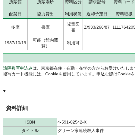
所蔵館
所蔵場所
資料区分
請求記号
資料コード
配架日
協力貸出
利用状況
返却予定日
資料取扱
児童図
多摩
書庫
Z/933/266/87
111176420
書
可能（館内閲
1987/10/19
利用可
覧）
遠隔複写申込み
は、東京都在住・在勤・在学の方からお受けいたしま
複写カート機能には、Cookieを使用しています。申込む際はCooki
資料詳細
ISBN
4-591-02542-X
タイトル
グリーン家連続殺人事件