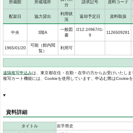
所蔵館
所蔵場所
請求記号
資料コード
分
利用状
配架日
協力貸出
返却予定日
資料取扱
況
一般図
/212.2/I967/I1-
中央
3階A
1126509281
書
9
可能（館内閲
1965/01/20
利用可
覧）
遠隔複写申込み
は、東京都在住・在勤・在学の方からお受けいたしま
複写カート機能には、Cookieを使用しています。申込む際はCooki
資料詳細
タイトル
岩手県史