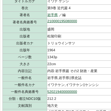
タイトルカナ
イワテ ケンシ
巻次
第9巻 近代篇 4
著者名
岩手県
／編
210000195080000
著者名典拠番号
出版地
盛岡
出版者
杜陵印刷
出版者カナ
トリョウインサツ
出版年
1964
ページ数
1343p
大きさ
22cm
内容注記
内容:岩手県篇 その2 財政・産業
一般件名
岩手県,岩手県∥県史誌
一般件名カナ
イワテケン,イワテケン∥ケンシシ
一般件名典拠番号
520219400000000
分類：都立NDC10版
212.2
文献識別
地方史