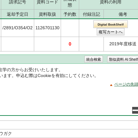
請求記号
資料コード
資料の利用
態
返却予定日
資料取扱
予約数
付録注記
備考
Digital BookShelf
/2891/O354/O2
1126701130
0
2019年度移送
在学の方からお受けいたします。
ています。申込む際はCookieを有効にしてください。
ページの先
ユウガク