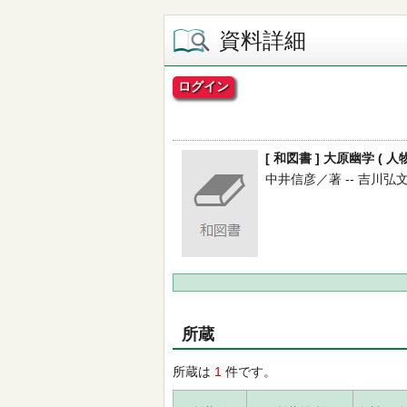
資料詳細
ログイン
[ 和図書 ] 大原幽学 ( 人
中井信彦／著 -- 吉川弘文館 -
所蔵
所蔵は
1
件です。