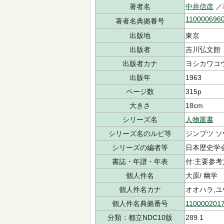
著者名
中井信彦
／
110000696
著者名典拠番号
出版地
東京
出版者
吉川弘文館
出版者カナ
ヨシカワコ
出版年
1963
ページ数
315p
大きさ
18cm
シリーズ名
人物叢書
シリーズ名のルビ等
ジンブツ 
シリーズの編者等
日本歴史学
書誌・年譜・年表
付:主要参考
個人件名
大原/ 幽学
個人件名カナ
オオハラ,
個人件名典拠番号
110000201
分類：都立NDC10版
289.1