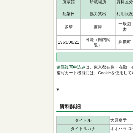
所蔵館
所蔵場所
資料区分
配架日
協力貸出
利用状況
一般図
多摩
書庫
書
可能（館内閲
1963/08/21
利用可
覧）
遠隔複写申込み
は、東京都在住・在勤・
複写カート機能には、Cookieを使用し
資料詳細
タイトル
大原幽学
タイトルカナ
オオハラ 