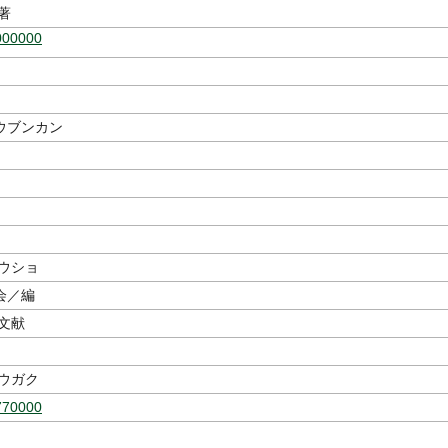
著
000000
ウブンカン
ソウショ
会／編
文献
ユウガク
770000