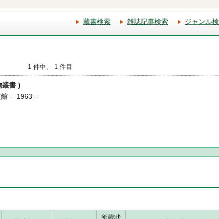
蔵書検索
雑誌記事検索
ジャンル検
1 件中、 1 件目
物叢書 )
- 1963 --
所蔵状