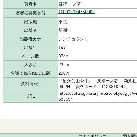
著者名
泉靖一
／著
110000084750000
著者名典拠番号
出版地
東京
出版者
新潮社
出版者カナ
シンチョウシャ
出版年
1971
ページ数
374p
大きさ
22cm
分類：都立NDC10版
290.9
『遥かな山やま』 泉靖一／著 新潮社 1
資料情報1
992/H 資料コード：1126810449）
https://catalog.library.metro.tokyo.lg.jp
URL
683594
サイトポリシー
個人情