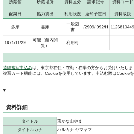
所蔵館
所蔵場所
資料区分
請求記号
資料コード
配架日
協力貸出
利用状況
返却予定日
資料取扱
一般図
多摩
書庫
/2909/I992/H
112681044
書
可能（館内閲
1971/11/29
利用可
覧）
遠隔複写申込み
は、東京都在住・在勤・在学の方からお受けいたしま
複写カート機能には、Cookieを使用しています。申込む際はCooki
資料詳細
タイトル
遥かな山やま
タイトルカナ
ハルカナ ヤマヤマ