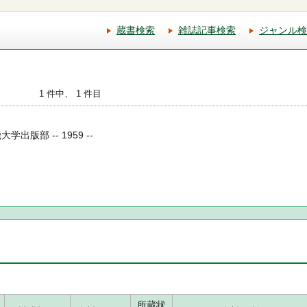
蔵書検索
雑誌記事検索
ジャンル検
1 件中、 1 件目
出版部 -- 1959 --
所蔵状