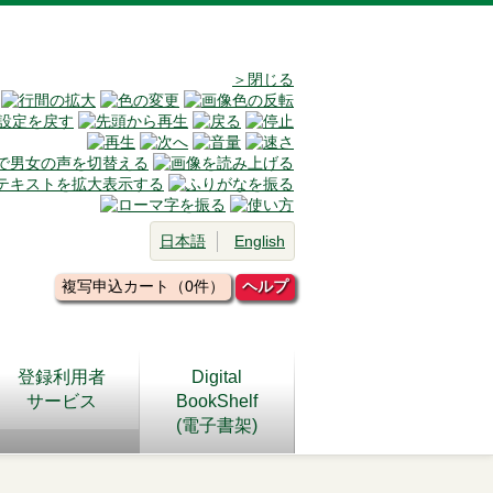
＞閉じる
日本語
English
複写申込カート（0件）
ヘルプ
登録利用者
Digital
サービス
BookShelf
(電子書架)