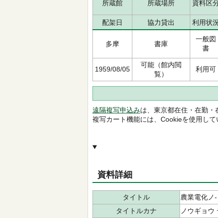
所蔵館
所蔵場所
資料区
配架日
協力貸出
利用状
一般図
多摩
書庫
書
可能（館内閲
1959/08/05
利用可
覧）
遠隔複写申込み
は、東京都在住・在勤・
複写カート機能には、Cookieを使用し
資料詳細
タイトル
農業電化ノ-
タイトルカナ
ノウギョウ 