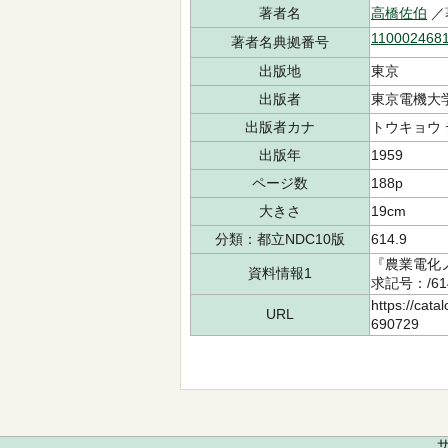
著者名
高橋佐伯
／
110002468
著者名典拠番号
出版地
東京
出版者
東京電機大
出版者カナ
トウキョウ 
出版年
1959
ページ数
188p
大きさ
19cm
分類：都立NDC10版
614.9
『農業電化
資料情報1
求記号：/61
https://cata
URL
690729