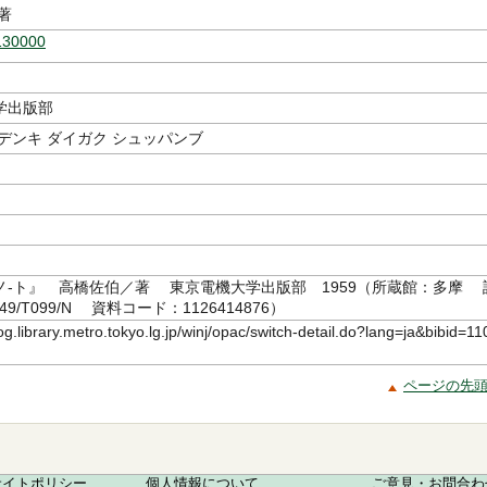
著
130000
学出版部
デンキ ダイガク シュッパンブ
ノ-ト』 高橋佐伯／著 東京電機大学出版部 1959（所蔵館：多摩 
49/T099/N 資料コード：1126414876）
log.library.metro.tokyo.lg.jp/winj/opac/switch-detail.do?lang=ja&bibid=11
ページの先
サイトポリシー
個人情報について
ご意見・お問合わ