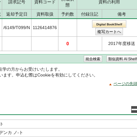
分
請求記号
資料コード
資料の利用
態
況
返却予定日
資料取扱
予約数
付録注記
備考
Digital BookShelf
/6149/T099/N
1126414876
0
2017年度移送
在学の方からお受けいたします。
ています。申込む際はCookieを有効にしてください。
ページの先
ト
デンカ ノ-ト