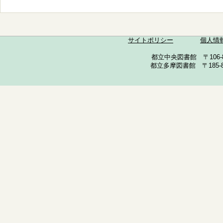
サイトポリシー
個人情
都立中央図書館 〒106-857
都立多摩図書館 〒185-852