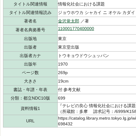
タイトル関連情報
情報化社会における課題
タイトル関連情報読み
ジョウホウカ シャカイ ニ オケル カダイ
著者名
金沢覚太郎
／著
110001770400000
著者名典拠番号
出版地
東京
出版者
東京堂出版
出版者カナ
トウキョウドウシュッパン
出版年
1970
ページ数
269p
大きさ
19cm
書誌・年譜・年表
付:参考文献
分類：都立NDC10版
699
『テレビの良心 情報化社会における課題
資料情報1
（所蔵館：多摩 請求記号：/6999/K158
https://catalog.library.metro.tokyo.lg.jp
URL
698432