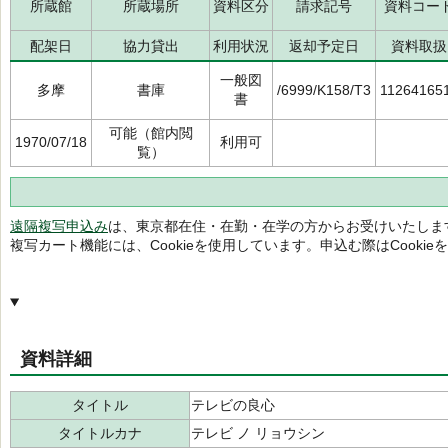
所蔵館
所蔵場所
資料区分
請求記号
資料コー
配架日
協力貸出
利用状況
返却予定日
資料取扱
一般図
多摩
書庫
/6999/K158/T3
11264165
書
可能（館内閲
1970/07/18
利用可
覧）
遠隔複写申込み
は、東京都在住・在勤・在学の方からお受けいたしま
複写カート機能には、Cookieを使用しています。申込む際はCooki
資料詳細
タイトル
テレビの良心
タイトルカナ
テレビ ノ リョウシン