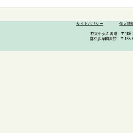
サイトポリシー
個人情
都立中央図書館 〒106-857
都立多摩図書館 〒185-852