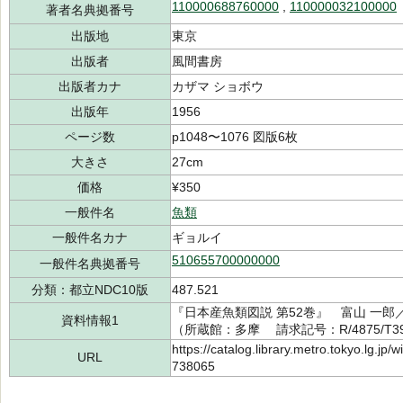
110000688760000
,
110000032100000
著者名典拠番号
出版地
東京
出版者
風間書房
出版者カナ
カザマ ショボウ
出版年
1956
ページ数
p1048〜1076 図版6枚
大きさ
27cm
価格
¥350
一般件名
魚類
一般件名カナ
ギョルイ
510655700000000
一般件名典拠番号
分類：都立NDC10版
487.521
『日本産魚類図説 第52巻』 富山 一郎／
資料情報1
（所蔵館：多摩 請求記号：R/4875/T398
https://catalog.library.metro.tokyo.lg.jp
URL
738065