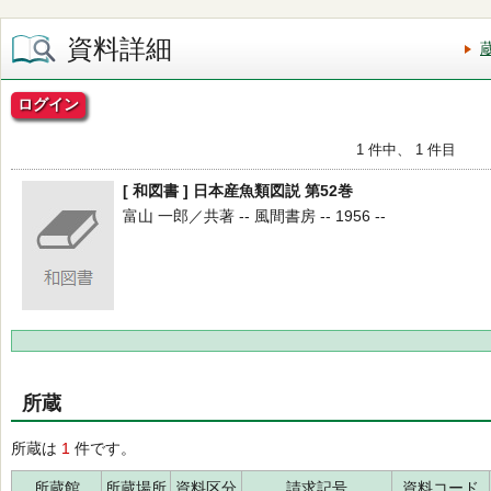
資料詳細
ログイン
1 件中、 1 件目
[ 和図書 ] 日本産魚類図説 第52巻
富山 一郎／共著 -- 風間書房 -- 1956 --
所蔵
所蔵は
1
件です。
所蔵館
所蔵場所
資料区分
請求記号
資料コード