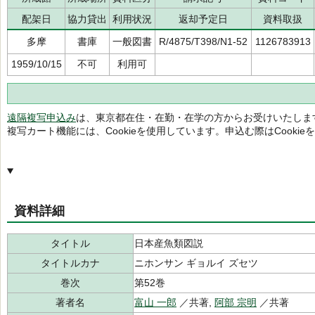
配架日
協力貸出
利用状況
返却予定日
資料取扱
多摩
書庫
一般図書
R/4875/T398/N1-52
1126783913
1959/10/15
不可
利用可
遠隔複写申込み
は、東京都在住・在勤・在学の方からお受けいたしま
複写カート機能には、Cookieを使用しています。申込む際はCooki
資料詳細
タイトル
日本産魚類図説
タイトルカナ
ニホンサン ギョルイ ズセツ
巻次
第52巻
著者名
富山 一郎
／共著,
阿部 宗明
／共著