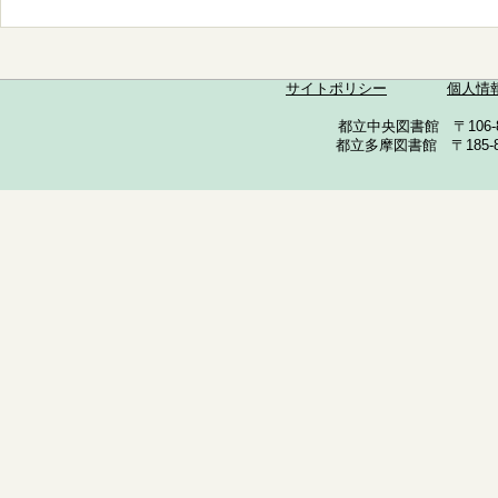
サイトポリシー
個人情
都立中央図書館 〒106-857
都立多摩図書館 〒185-852