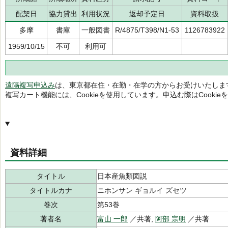
配架日
協力貸出
利用状況
返却予定日
資料取扱
多摩
書庫
一般図書
R/4875/T398/N1-53
1126783922
1959/10/15
不可
利用可
遠隔複写申込み
は、東京都在住・在勤・在学の方からお受けいたしま
複写カート機能には、Cookieを使用しています。申込む際はCooki
資料詳細
タイトル
日本産魚類図説
タイトルカナ
ニホンサン ギョルイ ズセツ
巻次
第53巻
著者名
富山 一郎
／共著,
阿部 宗明
／共著