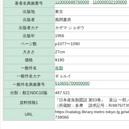
110000688760000
,
110000032100000
著者名典拠番号
出版地
東京
出版者
風間書房
出版者カナ
カザマ ショボウ
出版年
1956
ページ数
p1077〜1090
大きさ
27cm
価格
¥180
一般件名
魚類
一般件名カナ
ギョルイ
510655700000000
一般件名典拠番号
分類：都立NDC10版
487.521
『日本産魚類図説 第53巻』 富山 一郎／
資料情報1
（所蔵館：多摩 請求記号：R/4875/T398
https://catalog.library.metro.tokyo.lg.jp
URL
738066