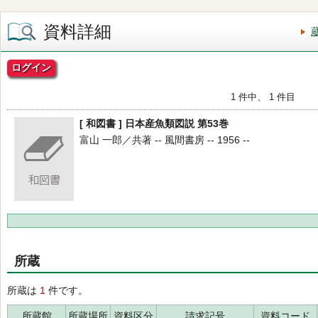
資料詳細
ログイン
1 件中、 1 件目
[ 和図書 ] 日本産魚類図説 第53巻
富山 一郎／共著 -- 風間書房 -- 1956 --
所蔵
所蔵は
1
件です。
所蔵館
所蔵場所
資料区分
請求記号
資料コード