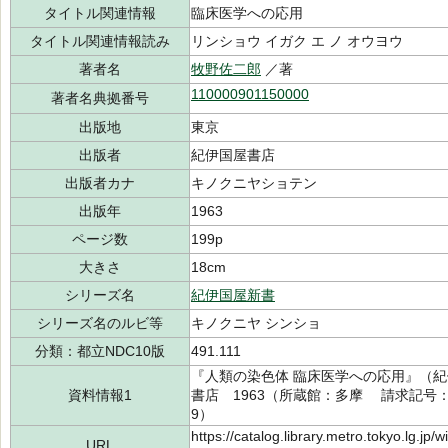
タイトル関連情報
臨床医学への応用
タイトル関連情報読み
リンショウ イガク エ ノ オウヨウ
著者名
牧野佐二郎
／著
110000901150000
著者名典拠番号
出版地
東京
出版者
紀伊国屋書店
出版者カナ
キノクニヤショテン
出版年
1963
ページ数
199p
大きさ
18cm
シリーズ名
紀伊国屋新書
シリーズ名のルビ等
キノクニヤ シンショ
分類：都立NDC10版
491.111
『人類の染色体 臨床医学への応用』（
資料情報1
書店 1963（所蔵館：多摩 請求記号：/49
9）
https://catalog.library.metro.tokyo.lg.jp
URL