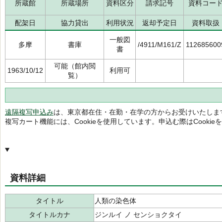
所蔵館
所蔵場所
資料区分
請求記号
資料コー
配架日
協力貸出
利用状況
返却予定日
資料取扱
一般図
多摩
書庫
/4911/M161/Z
112685600
書
可能（館内閲
1963/10/12
利用可
覧）
遠隔複写申込み
は、東京都在住・在勤・在学の方からお受けいたしま
複写カート機能には、Cookieを使用しています。申込む際はCooki
資料詳細
タイトル
人類の染色体
タイトルカナ
ジンルイ ノ センショクタイ