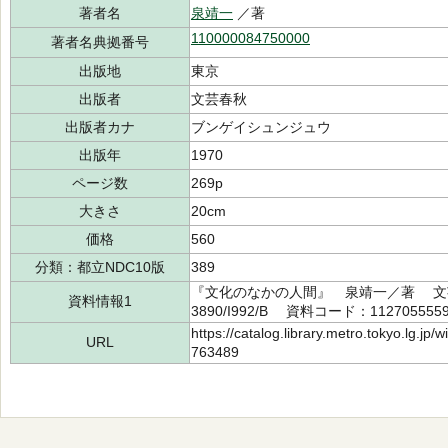
著者名
泉靖一
／著
110000084750000
著者名典拠番号
出版地
東京
出版者
文芸春秋
出版者カナ
ブンゲイシュンジュウ
出版年
1970
ページ数
269p
大きさ
20cm
価格
560
分類：都立NDC10版
389
『文化のなかの人間』 泉靖一／著 文芸
資料情報1
3890/I992/B 資料コード：112705555
https://catalog.library.metro.tokyo.lg.jp
URL
763489