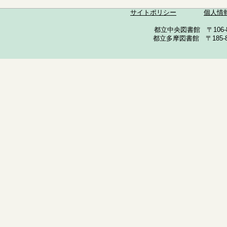
サイトポリシー
個人情
都立中央図書館 〒106-857
都立多摩図書館 〒185-852