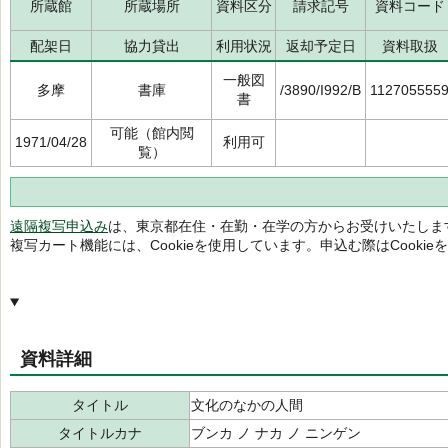
所蔵館
所蔵場所
資料区分
請求記号
資料コード
配架日
協力貸出
利用状況
返却予定日
資料取扱
一般図
多摩
書庫
/3890/I992/B
112705555
書
可能（館内閲
1971/04/28
利用可
覧）
遠隔複写申込み
は、東京都在住・在勤・在学の方からお受けいたしま
複写カート機能には、Cookieを使用しています。申込む際はCooki
資料詳細
タイトル
文化のなかの人間
タイトルカナ
ブンカ ノ ナカ ノ ニンゲン