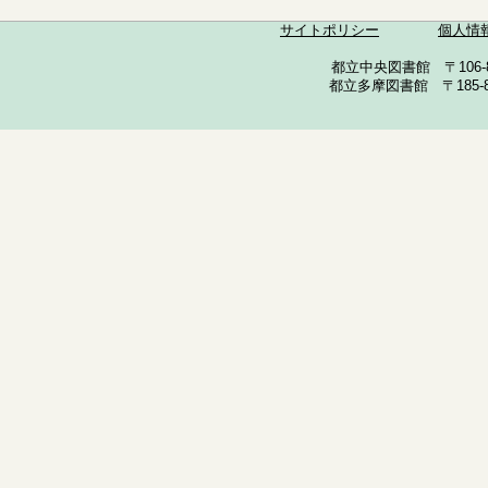
サイトポリシー
個人情
都立中央図書館 〒106-857
都立多摩図書館 〒185-852