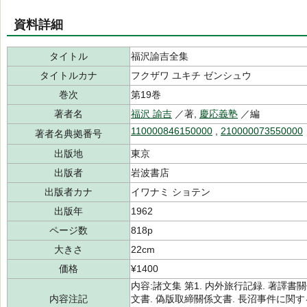
資料詳細
タイトル
福沢諭吉全集
タイトルカナ
フクザワ ユキチ ゼンシュウ
巻次
第19巻
著者名
福沢 諭吉
／著,
慶応義塾
／編
110000846150000
,
210000073550000
著者名典拠番号
出版地
東京
出版者
岩波書店
出版者カナ
イワナミ ショテン
出版年
1962
ページ数
818p
大きさ
22cm
価格
¥1400
内容:諸文集 第1. 内外旅行記録. 著譯書
内容注記
文書. 偽版取締關係文書. 長沼事件に関する