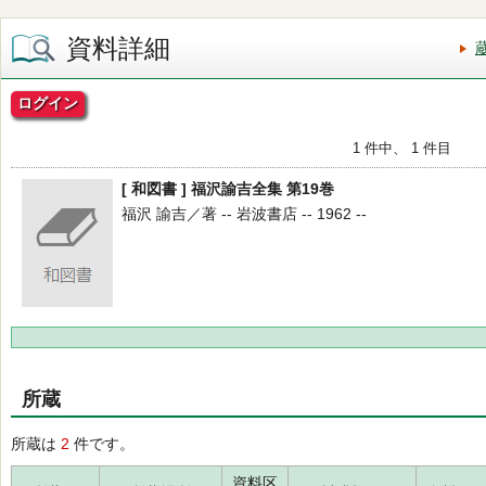
資料詳細
ログイン
1 件中、 1 件目
[ 和図書 ] 福沢諭吉全集 第19巻
福沢 諭吉／著 -- 岩波書店 -- 1962 --
所蔵
所蔵は
2
件です。
資料区