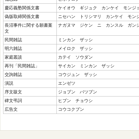
慶応義塾関係文書
ケイオウ ギジュク カンケイ モンジ
偽版取締関係文書
ニセハン トリシマリ カンケイ モン
長沼事件に関する願書案
ナガヌマ ジケン ニ カンスル ガン
文
民間雑誌
ミンカン ザッシ
明六雑誌
メイロク ザッシ
家庭叢談
カテイ ソウダン
再刊「民間雑誌」
サイカン ミンカン ザッシ
交詢雑誌
コウジュン ザッシ
演説
エンゼツ
序文跋文
ジョブン バツブン
碑文弔詞
ヒブン チョウシ
広告文
コウコクブン