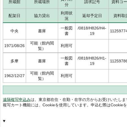
所蔵館
所蔵場所
請求記号
資料コ
分
利用状
配架日
協力貸出
返却予定日
資料取
況
一般図
/0818/H826/H4-
中央
書庫
1125977
書
19
可能（館内閲
1971/08/26
利用可
覧）
一般図
/0818/H826/H1-
多摩
書庫
1125978
書
19
可能（館内閲
1962/12/27
利用可
覧）
遠隔複写申込み
は、東京都在住・在勤・在学の方からお受けいたしま
複写カート機能には、Cookieを使用しています。申込む際はCooki