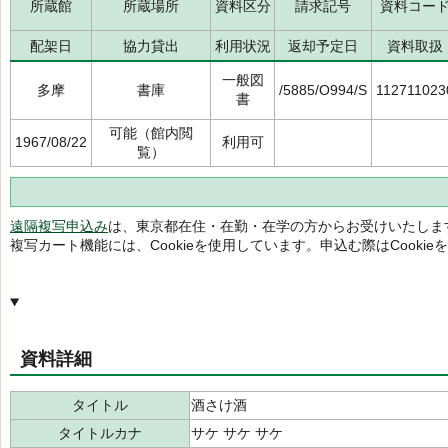
所蔵館
所蔵場所
資料区分
請求記号
資料コー
配架日
協力貸出
利用状況
返却予定日
資料取扱
一般図
多摩
書庫
/5885/O994/S
112711023
書
可能（館内閲
1967/08/22
利用可
覧）
遠隔複写申込み
は、東京都在住・在勤・在学の方からお受けいたしま
複写カート機能には、Cookieを使用しています。申込む際はCooki
資料詳細
タイトル
酒さけ酒
タイトルカナ
サケ サケ サケ