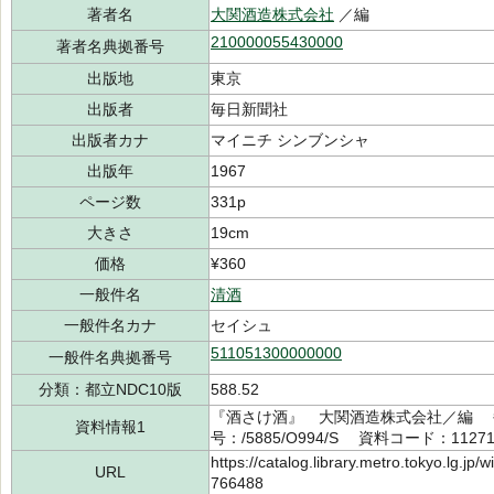
著者名
大関酒造株式会社
／編
210000055430000
著者名典拠番号
出版地
東京
出版者
毎日新聞社
出版者カナ
マイニチ シンブンシャ
出版年
1967
ページ数
331p
大きさ
19cm
価格
¥360
一般件名
清酒
一般件名カナ
セイシュ
511051300000000
一般件名典拠番号
分類：都立NDC10版
588.52
『酒さけ酒』 大関酒造株式会社／編 
資料情報1
号：/5885/O994/S 資料コード：11271
https://catalog.library.metro.tokyo.lg.jp
URL
766488