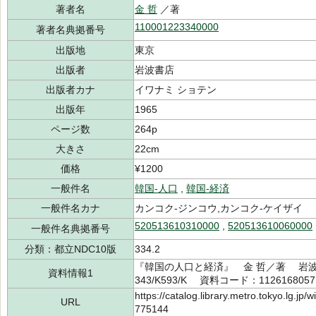
著者名
金 哲
／著
110001223340000
著者名典拠番号
出版地
東京
出版者
岩波書店
出版者カナ
イワナミ ショテン
出版年
1965
ページ数
264p
大きさ
22cm
価格
¥1200
一般件名
韓国-人口
,
韓国-経済
一般件名カナ
カンコク-ジンコウ,カンコク-ケイザイ
520513610310000
,
520513610060000
一般件名典拠番号
分類：都立NDC10版
334.2
『韓国の人口と経済』 金 哲／著 岩波
資料情報1
343/K593/K 資料コード：112616805
https://catalog.library.metro.tokyo.lg.jp
URL
775144