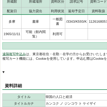
所蔵館
所蔵場所
資料区分
請求記号
資料コード
配架日
協力貸出
利用状況
返却予定日
資料取扱
一般図
多摩
書庫
/3343/K593/K
112616805
書
可能（館内閲
1965/11/11
利用可
覧）
遠隔複写申込み
は、東京都在住・在勤・在学の方からお受けいたしま
複写カート機能には、Cookieを使用しています。申込む際はCooki
資料詳細
タイトル
韓国の人口と経済
タイトルカナ
カンコク ノ ジンコウ ト ケイザイ