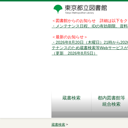
＜図書館からのお知らせ 詳細は以下をク
・メンテナンス日程、IDの有効期限、資
＜最新のお知らせ＞
・2026年8月20日（木曜日）21時から2
テナンスのため蔵書検索等Webサービス
（更新 2026年8月5日）
蔵書検索
都内図書館等
統合検索
蔵書検索
>