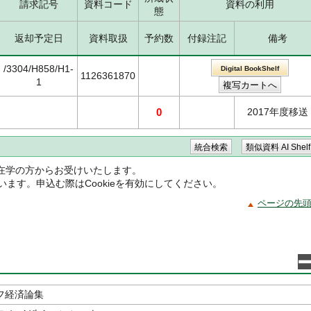
請求記号
資料コード
資料の利用
態
返却予定日
資料取扱
予約数
付録注記
備考
/3304/H858/H1-
Digital BookShelf
1126361870
1
0
2017年度移送
在学の方からお受けいたします。
ています。申込む際はCookieを有効にしてください。
ページの先
フ経済論集