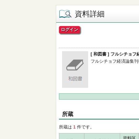
資料詳細
ログイン
[ 和図書 ] フルシチョフ
フルシチョフ経済論集刊行会／訳
所蔵
所蔵は
1
件です。
資料区