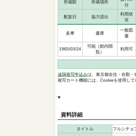
所蔵館
所蔵場所
分
利用状
配架日
協力貸出
況
一般図
多摩
書庫
書
可能（館内閲
1965/03/24
利用可
覧）
遠隔複写申込み
は、東京都在住・在勤・
複写カート機能には、Cookieを使用し
資料詳細
タイトル
フルシチョ