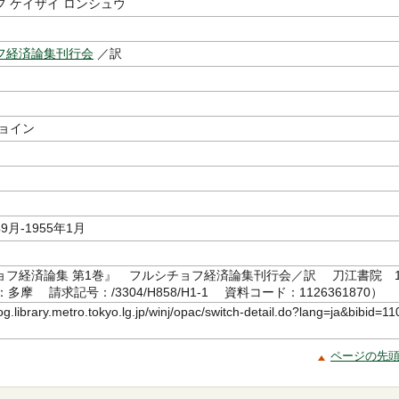
 ケイザイ ロンシュウ
フ経済論集刊行会
／訳
ショイン
9月-1955年1月
ョフ経済論集 第1巻』 フルシチョフ経済論集刊行会／訳 刀江書院 1
多摩 請求記号：/3304/H858/H1-1 資料コード：1126361870）
log.library.metro.tokyo.lg.jp/winj/opac/switch-detail.do?lang=ja&bibid=11
ページの先