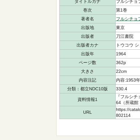
タイトルカナ
フルシチョフ
巻次
第1巻
著者名
フルシチョ
出版地
東京
出版者
刀江書院
出版者カナ
トウコウ 
出版年
1964
ページ数
362p
大きさ
22cm
内容注記
内容:1953年
分類：都立NDC10版
330.4
『フルシチ
資料情報1
64（所蔵館：
https://cata
URL
802114