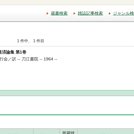
蔵書検索
雑誌記事検索
ジャンル検
1 件中、 1 件目
経済論集 第1巻
 -- 刀江書院 -- 1964 --
所蔵状