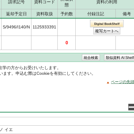
分
請求記号
資料コード
資料の利用
態
況
返却予定日
資料取扱
予約数
付録注記
備考
Digital BookShelf
S/9496/I140/N
1125933391
0
在学の方からお受けいたします。
ています。申込む際はCookieを有効にしてください。
ページの先
ノ イエ