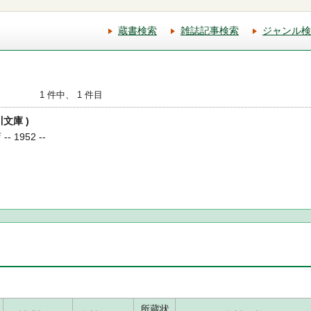
蔵書検索
雑誌記事検索
ジャンル検
1 件中、 1 件目
川文庫 )
 1952 --
所蔵状