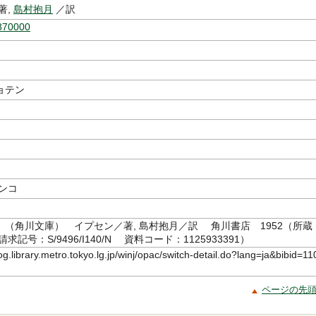
著,
島村抱月
／訳
870000
ョテン
ンコ
』（角川文庫） イプセン／著, 島村抱月／訳 角川書店 1952（所蔵
記号：S/9496/I140/N 資料コード：1125933391）
log.library.metro.tokyo.lg.jp/winj/opac/switch-detail.do?lang=ja&bibid=11
ページの先