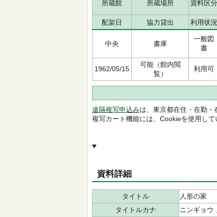
所蔵館
所蔵場所
資料区
配架日
協力貸出
利用状
一般図
中央
書庫
書
可能（館内閲
1962/05/15
利用可
覧）
遠隔複写申込み
は、東京都在住・在勤・
複写カート機能には、Cookieを使用し
資料詳細
タイトル
人形の家
タイトルカナ
ニンギョウ 