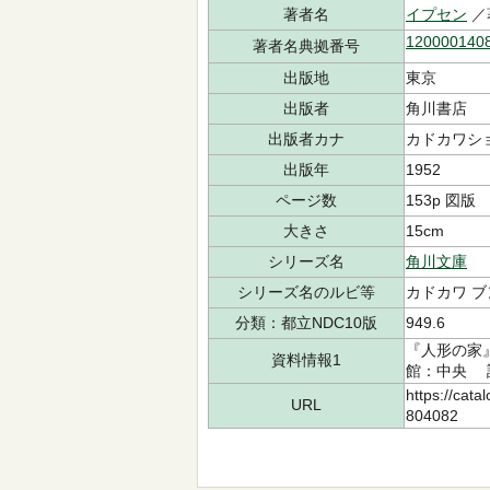
著者名
イプセン
／
120000140
著者名典拠番号
出版地
東京
出版者
角川書店
出版者カナ
カドカワシ
出版年
1952
ページ数
153p 図版
大きさ
15cm
シリーズ名
角川文庫
シリーズ名のルビ等
カドカワ ブ
分類：都立NDC10版
949.6
『人形の家
資料情報1
館：中央 請求
https://cata
URL
804082