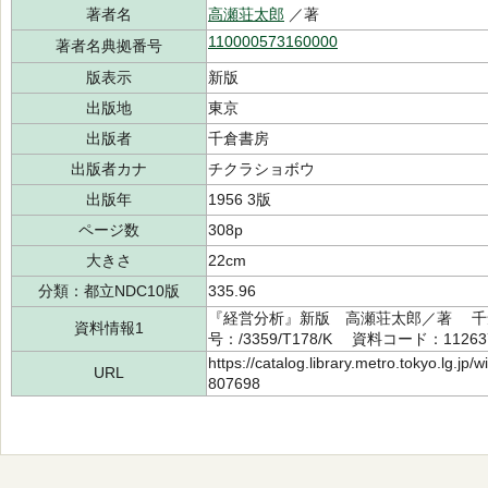
著者名
高瀬荘太郎
／著
110000573160000
著者名典拠番号
版表示
新版
出版地
東京
出版者
千倉書房
出版者カナ
チクラショボウ
出版年
1956 3版
ページ数
308p
大きさ
22cm
分類：都立NDC10版
335.96
『経営分析』新版 高瀬荘太郎／著 千倉
資料情報1
号：/3359/T178/K 資料コード：11263
https://catalog.library.metro.tokyo.lg.jp
URL
807698