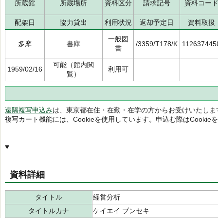
所蔵館
所蔵場所
資料区分
請求記号
資料コー
配架日
協力貸出
利用状況
返却予定日
資料取扱
一般図
多摩
書庫
/3359/T178/K
112637445
書
可能（館内閲
1959/02/16
利用可
覧）
遠隔複写申込み
は、東京都在住・在勤・在学の方からお受けいたしま
複写カート機能には、Cookieを使用しています。申込む際はCooki
資料詳細
タイトル
経営分析
タイトルカナ
ケイエイ ブンセキ