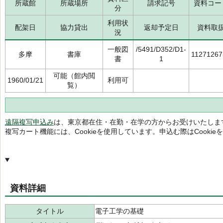
所蔵館
所蔵場所
請求記号
資料コー
分
利用状
配架日
協力貸出
返却予定日
資料取
況
一般図
/5491/D352/D1-
多摩
書庫
11271267
書
1
可能（館内閲
1960/01/21
利用可
覧）
遠隔複写申込み
は、東京都在住・在勤・在学の方からお受けいたしま
複写カート機能には、Cookieを使用しています。申込む際はCooki
資料詳細
タイトル
電子工学の基礎