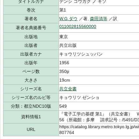
タイトルカナ
デンシ コウガク ノ キソ
巻次
第1
著者名
W.G.ダウ
／著,
森田清等
／訳
011002815560000
著者名典拠番号
出版地
東京
出版者
共立出版
出版者カナ
キョウリツシュッパン
出版年
1956
ページ数
350p
大きさ
19cm
シリーズ名
共立全書
シリーズ名のルビ等
キョウリツ ゼンショ
分類：都立NDC10版
549
『電子工学の基礎 第1』（共立全書） W
資料情報1
56（所蔵館：多摩 請求記号：/5491/D35
https://catalog.library.metro.tokyo.lg.jp
URL
807764