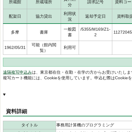
所蔵館
所蔵場所
請求記号
資料コー
分
利用状
配架日
協力貸出
返却予定日
資料取
況
一般図
/5355/M169/Z1-
多摩
書庫
1127204
書
2
可能（館内閲
1962/05/31
利用可
覧）
遠隔複写申込み
は、東京都在住・在勤・在学の方からお受けいたしま
複写カート機能には、Cookieを使用しています。申込む際はCooki
資料詳細
タイトル
事務用計算機のプログラミング