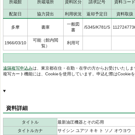
所蔵館
所蔵場所
資料区分
請求記号
資料コー
配架日
協力貸出
利用状況
返却予定日
資料取扱
一般図
多摩
書庫
/5345/K781/S
112724773
書
可能（館内閲
1966/03/10
利用可
覧）
遠隔複写申込み
は、東京都在住・在勤・在学の方からお受けいたしま
複写カート機能には、Cookieを使用しています。申込む際はCooki
資料詳細
タイトル
最新油圧機器とその応用
タイトルカナ
サイシン ユアツ キキ ト ソノ オウヨウ