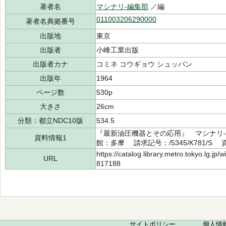
著者名
マシナリ-編集部
／編
011003206290000
著者名典拠番号
出版地
東京
出版者
小峰工業出版
出版者カナ
コミネ コウギョウ シュッパン
出版年
1964
ページ数
530p
大きさ
26cm
分類：都立NDC10版
534.5
『最新油圧機器とその応用』 マシナリ-
資料情報1
館：多摩 請求記号：/5345/K781/S 資
https://catalog.library.metro.tokyo.lg.jp
URL
817188
サイトポリシー
個人情