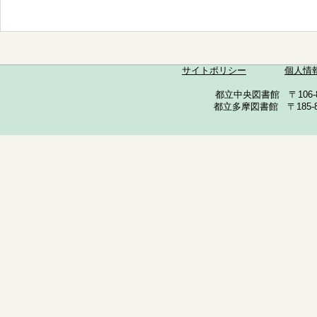
サイトポリシー
個人情
都立中央図書館 〒106-857
都立多摩図書館 〒185-852