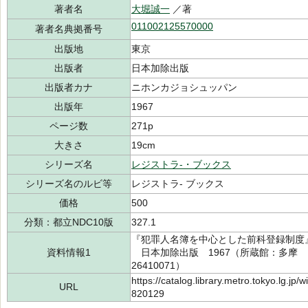
著者名
大堀誠一
／著
011002125570000
著者名典拠番号
出版地
東京
出版者
日本加除出版
出版者カナ
ニホンカジョシュッパン
出版年
1967
ページ数
271p
大きさ
19cm
シリーズ名
レジストラ-・ブックス
シリーズ名のルビ等
レジストラ- ブックス
価格
500
分類：都立NDC10版
327.1
『犯罪人名簿を中心とした前科登録制度
資料情報1
日本加除出版 1967（所蔵館：多摩 請求
26410071）
https://catalog.library.metro.tokyo.lg.jp
URL
820129