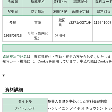
所蔵館
所蔵場所
資料区分
請求記号
資料コー
配架日
協力貸出
利用状況
返却予定日
資料取扱
一般図
多摩
書庫
/3271/O371/H
112641007
書
可能（館内閲
1968/08/15
利用可
覧）
遠隔複写申込み
は、東京都在住・在勤・在学の方からお受けいたしま
複写カート機能には、Cookieを使用しています。申込む際はCooki
資料詳細
タイトル
犯罪人名簿を中心とした前科登録制度
タイトルカナ
ハンザイニン メイボ オ チュウシン ト 