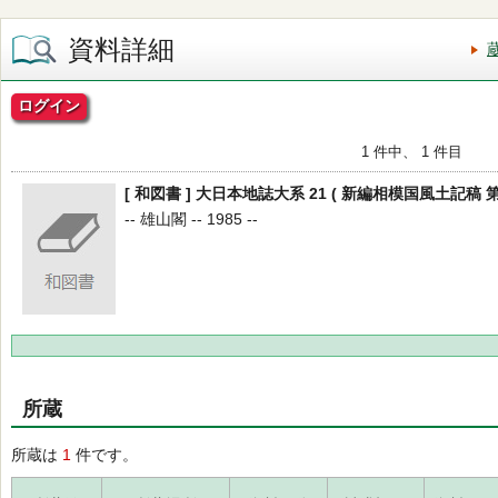
資料詳細
ログイン
1 件中、 1 件目
[ 和図書 ] 大日本地誌大系 21 ( 新編相模国風土記稿 第
-- 雄山閣 -- 1985 --
所蔵
所蔵は
1
件です。