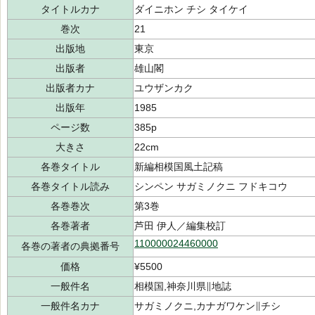
タイトルカナ
ダイニホン チシ タイケイ
巻次
21
出版地
東京
出版者
雄山閣
出版者カナ
ユウザンカク
出版年
1985
ページ数
385p
大きさ
22cm
各巻タイトル
新編相模国風土記稿
各巻タイトル読み
シンペン サガミノクニ フドキコウ
各巻巻次
第3巻
各巻著者
芦田 伊人／編集校訂
110000024460000
各巻の著者の典拠番号
価格
¥5500
一般件名
相模国,神奈川県∥地誌
一般件名カナ
サガミノクニ,カナガワケン∥チシ