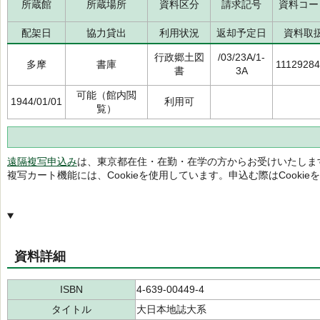
所蔵館
所蔵場所
資料区分
請求記号
資料コー
配架日
協力貸出
利用状況
返却予定日
資料取
行政郷土図
/03/23A/1-
多摩
書庫
1112928
書
3A
可能（館内閲
1944/01/01
利用可
覧）
遠隔複写申込み
は、東京都在住・在勤・在学の方からお受けいたしま
複写カート機能には、Cookieを使用しています。申込む際はCooki
資料詳細
ISBN
4-639-00449-4
タイトル
大日本地誌大系