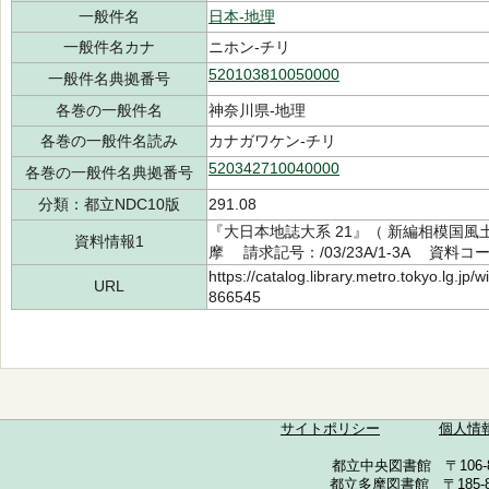
一般件名
日本-地理
一般件名カナ
ニホン-チリ
520103810050000
一般件名典拠番号
各巻の一般件名
神奈川県-地理
各巻の一般件名読み
カナガワケン-チリ
520342710040000
各巻の一般件名典拠番号
分類：都立NDC10版
291.08
『大日本地誌大系 21』（ 新編相模国風
資料情報1
摩 請求記号：/03/23A/1-3A 資料コード
https://catalog.library.metro.tokyo.lg.jp
URL
866545
サイトポリシー
個人情
都立中央図書館 〒106-857
都立多摩図書館 〒185-852