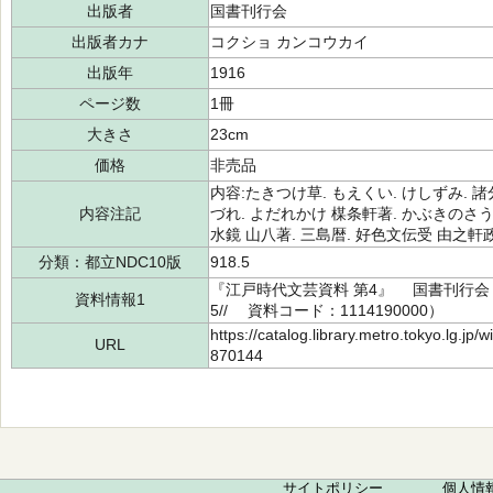
出版者
国書刊行会
出版者カナ
コクショ カンコウカイ
出版年
1916
ページ数
1冊
大きさ
23cm
価格
非売品
内容:たきつけ草. もえくい. けしずみ. 
内容注記
づれ. よだれかけ 楳条軒著. かぶきのさう
水鏡 山八著. 三島暦. 好色文伝受 由之軒
分類：都立NDC10版
918.5
『江戸時代文芸資料 第4』 国書刊行会 
資料情報1
5// 資料コード：1114190000）
https://catalog.library.metro.tokyo.lg.jp
URL
870144
サイトポリシー
個人情