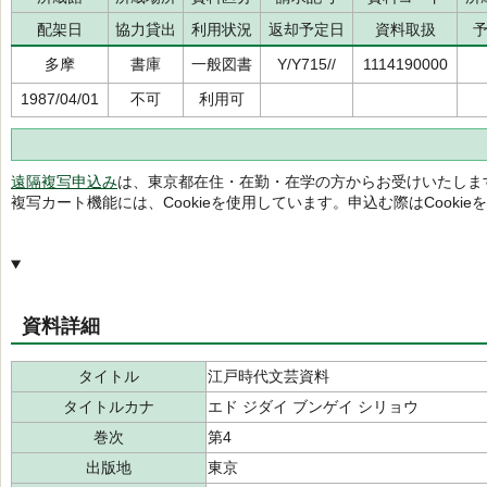
配架日
協力貸出
利用状況
返却予定日
資料取扱
多摩
書庫
一般図書
Y/Y715//
1114190000
1987/04/01
不可
利用可
遠隔複写申込み
は、東京都在住・在勤・在学の方からお受けいたしま
複写カート機能には、Cookieを使用しています。申込む際はCooki
資料詳細
タイトル
江戸時代文芸資料
タイトルカナ
エド ジダイ ブンゲイ シリョウ
巻次
第4
出版地
東京