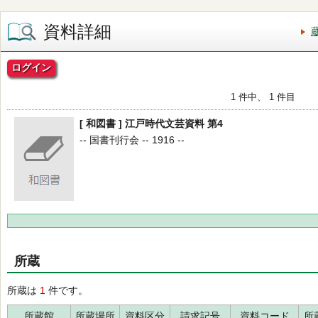
資料詳細
ログイン
1 件中、 1 件目
[ 和図書 ] 江戸時代文芸資料 第4
-- 国書刊行会 -- 1916 --
所蔵
所蔵は
1
件です。
所蔵館
所蔵場所
資料区分
請求記号
資料コード
所