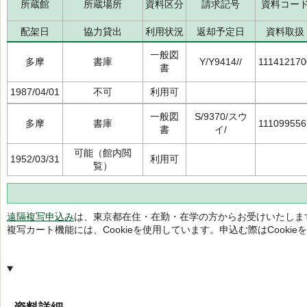
所蔵館
所蔵場所
資料区分
請求記号
資料コー
配架日
協力貸出
利用状況
返却予定日
資料取扱
一般図
多摩
書庫
Y/Y9414//
111412170
書
1987/04/01
不可
利用可
一般図
S/9370/スウ
多摩
書庫
111099556
書
イ/
可能（館内閲
1952/03/31
利用可
覧）
遠隔複写申込み
は、東京都在住・在勤・在学の方からお受けいたしま
複写カート機能には、Cookieを使用しています。申込む際はCooki