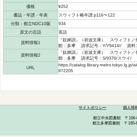
価格
¥252
書誌・年譜・年表
スウィフト略年譜:p116〜122
分類：都立NDC10版
934
原文の言語
英語
『奴婢訓』（岩波文庫） スウィフト／作,
資料情報1
館：多摩 請求記号：Y/Y9414// 資料コ
『奴婢訓』（岩波文庫） スウィフト／作,
資料情報2
館：多摩 請求記号：S/9370/スウイ/ 資
https://catalog.library.metro.tokyo.lg.jp
URL
872205
サイトポリシー
個人情
都立中央図書館 〒106-857
都立多摩図書館 〒185-852