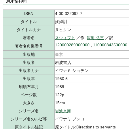
資料詳細
ISBN
4-00-322092-7
タイトル
奴婢訓
タイトルカナ
ヌヒクン
著者名
スウィフト
／作,
深町 弘三
／訳
120000289900000
,
110000843500000
著者名典拠番号
出版地
東京
出版者
岩波書店
出版者カナ
イワナミ ショテン
出版年
1950.5
刷頒布年月
1989
ページ数
122p
大きさ
15cm
シリーズ名
岩波文庫
シリーズ名のルビ等
イワナミ ブンコ
原タイトル注記
原タイトル:Directions to servants