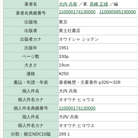
著者名
大内 兵衛
／著,
高橋 正雄
／編
110000174130000
,
110000585190000
著者名典拠番号
出版地
東京
出版者
黄土社書店
出版者カナ
オウドシャ ショテン
出版年
1951
ページ数
330p
大きさ
19cm
価格
¥250
書誌・年譜・年表
著者略歴・主要著作:p326〜328
個人件名
大内 兵衛
個人件名カナ
オオウチ ヒョウエ
個人件名典拠番号
110000174130000
個人件名
大内/ 兵衛
個人件名カナ
オオウチ,ヒヨウエ
分類：都立NDC10版
289.1