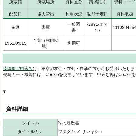
所蔵館
所蔵場所
資料区分
請求記号
資料コード
配架日
協力貸出
利用状況
返却予定日
資料取扱
一般図
/2891/オオ
多摩
書庫
111098455
書
ウ/
可能（館内閲
1951/09/15
利用可
覧）
遠隔複写申込み
は、東京都在住・在勤・在学の方からお受けいたしま
複写カート機能には、Cookieを使用しています。申込む際はCooki
資料詳細
タイトル
私の履歴書
タイトルカナ
ワタクシ ノ リレキショ