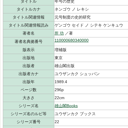
タイトル
年号の歴史
タイトルカナ
ネンゴウ ノ レキシ
タイトル関連情報
元号制度の史的研究
タイトル関連情報読み
ゲンゴウ セイド ノ シテキ ケンキュウ
著者名
所 功
／著
110000680340000
著者名典拠番号
版表示
増補版
出版地
東京
出版者
雄山閣出版
出版者カナ
ユウザンカク シュッパン
出版年
1989.4
ページ数
296p
大きさ
22cm
シリーズ名
雄山閣Books
シリーズ名のルビ等
ユウザンカク ブックス
シリーズ番号
22