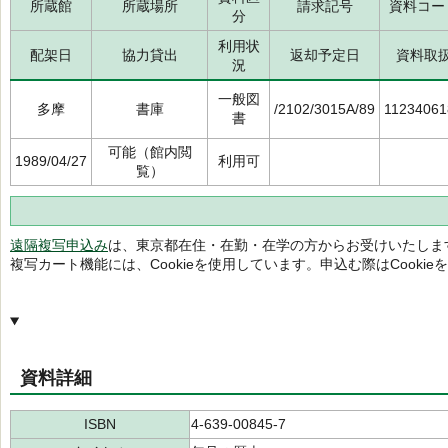
所蔵館
所蔵場所
請求記号
資料コー
分
利用状
配架日
協力貸出
返却予定日
資料取
況
一般図
多摩
書庫
/2102/3015A/89
11234061
書
可能（館内閲
1989/04/27
利用可
覧）
遠隔複写申込み
は、東京都在住・在勤・在学の方からお受けいたしま
複写カート機能には、Cookieを使用しています。申込む際はCooki
資料詳細
ISBN
4-639-00845-7