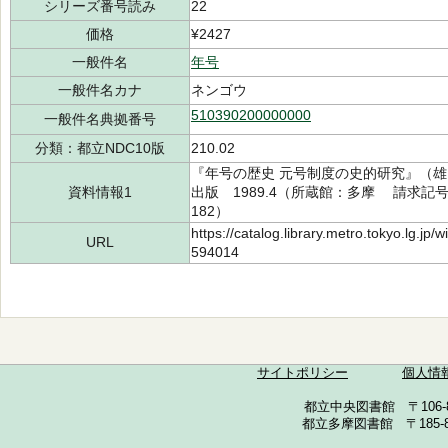
シリーズ番号読み
22
価格
¥2427
一般件名
年号
一般件名カナ
ネンゴウ
510390200000000
一般件名典拠番号
分類：都立NDC10版
210.02
『年号の歴史 元号制度の史的研究』（雄山
資料情報1
出版 1989.4（所蔵館：多摩 請求記号：/2
182）
https://catalog.library.metro.tokyo.lg.jp
URL
594014
サイトポリシー
個人情
都立中央図書館 〒106-857
都立多摩図書館 〒185-852