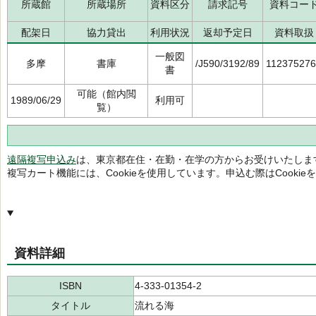
所蔵館
所蔵場所
資料区分
請求記号
資料コー
配架日
協力貸出
利用状況
返却予定日
資料取扱
一般図
多摩
書庫
/J590/3192/89
11237527
書
可能（館内閲
1989/06/29
利用可
覧）
遠隔複写申込み
は、東京都在住・在勤・在学の方からお受けいたしま
複写カート機能には、Cookieを使用しています。申込む際はCooki
資料詳細
ISBN
4-333-01354-2
タイトル
流れる海