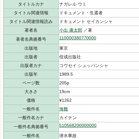
タイトルカナ
ナガレル ウミ
タイトル関連情報
ドキュメント・生還者
タイトル関連情報読み
ドキュメント セイカンシャ
著者名
小出 康太郎
／著
110000380770000
著者名典拠番号
出版地
東京
出版者
佼成出版社
出版者カナ
コウセイ シュッパンシャ
出版年
1989.5
ページ数
205p
大きさ
19cm
価格
¥1262
一般件名
海難
一般件名カナ
カイナン
510568200000000
一般件名典拠番号
一般件名
潜水事故