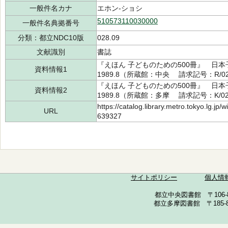
一般件名カナ
エホン-ショシ
510573110030000
一般件名典拠番号
分類：都立NDC10版
028.09
文献識別
書誌
『えほん 子どものための500冊』 
資料情報1
1989.8（所蔵館：中央 請求記号：R/028
『えほん 子どものための500冊』 
資料情報2
1989.8（所蔵館：多摩 請求記号：K/028
https://catalog.library.metro.tokyo.lg.jp
URL
639327
サイトポリシー
個人情
都立中央図書館 〒106-857
都立多摩図書館 〒185-852