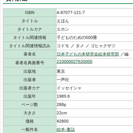
ISBN
4-87077-121-7
タイトル
えほん
タイトルカナ
エホン
タイトル関連情報
子どものための500冊
タイトル関連情報読み
コドモ ノ タメ ノ ゴヒャクサツ
著者名
日本子どもの本研究会絵本研究部
／編
210000027620000
著者名典拠番号
出版地
東京
出版者
一声社
出版者カナ
イッセイシャ
出版年
1989.8
ページ数
288p
大きさ
22cm
価格
¥2800
一般件名
絵本-書誌