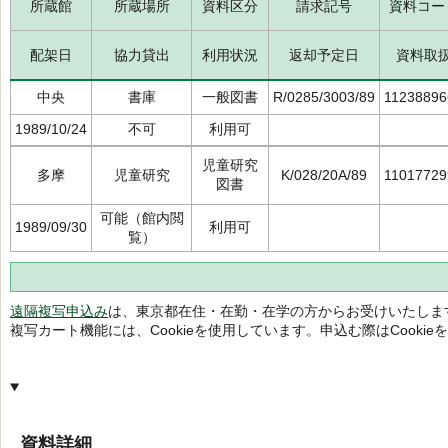
所蔵館
所蔵場所
資料区分
請求記号
資料コー
配架日
協力貸出
利用状況
返却予定日
資料取
中央
書庫
一般図書
R/0285/3003/89
11238896
1989/10/24
不可
利用可
児童研究
多摩
児童研究
K/028/20A/89
11017729
図書
可能（館内閲
1989/09/30
利用可
覧）
遠隔複写申込み
は、東京都在住・在勤・在学の方からお受けいたしま
複写カート機能には、Cookieを使用しています。申込む際はCooki
資料詳細