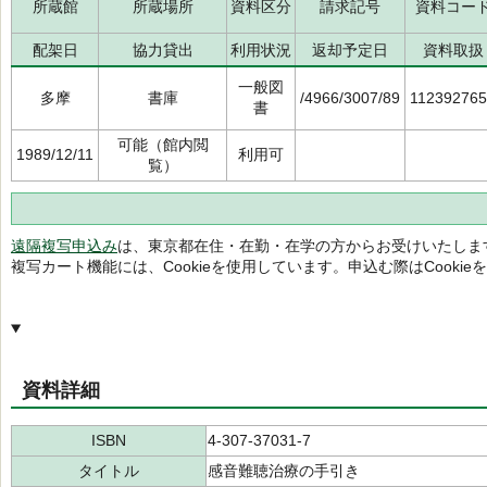
所蔵館
所蔵場所
資料区分
請求記号
資料コー
配架日
協力貸出
利用状況
返却予定日
資料取扱
一般図
多摩
書庫
/4966/3007/89
11239276
書
可能（館内閲
1989/12/11
利用可
覧）
遠隔複写申込み
は、東京都在住・在勤・在学の方からお受けいたしま
複写カート機能には、Cookieを使用しています。申込む際はCooki
資料詳細
ISBN
4-307-37031-7
タイトル
感音難聴治療の手引き