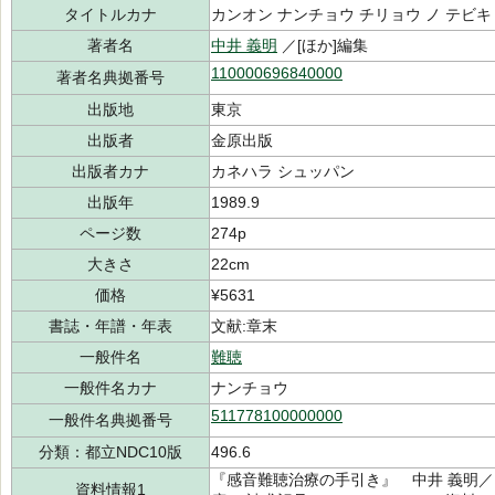
タイトルカナ
カンオン ナンチョウ チリョウ ノ テビキ
著者名
中井 義明
／[ほか]編集
110000696840000
著者名典拠番号
出版地
東京
出版者
金原出版
出版者カナ
カネハラ シュッパン
出版年
1989.9
ページ数
274p
大きさ
22cm
価格
¥5631
書誌・年譜・年表
文献:章末
一般件名
難聴
一般件名カナ
ナンチョウ
511778100000000
一般件名典拠番号
分類：都立NDC10版
496.6
『感音難聴治療の手引き』 中井 義明／[
資料情報1