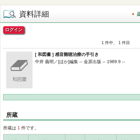
資料詳細
ログイン
1 件中、 1 件目
[ 和図書 ] 感音難聴治療の手引き
中井 義明／[ほか]編集 -- 金原出版 -- 1989.9 --
所蔵
所蔵は
1
件です。