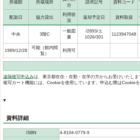
所蔵館
所蔵場所
請求記号
資料コード
分
利用状
配架日
協力貸出
返却予定日
資料取扱
況
一般図
/2893/エ
中央
3階C
1123947048
書
1026/301
可能（館内閲
1989/12/28
利用可
覧）
遠隔複写申込み
は、東京都在住・在勤・在学の方からお受けいたしま
複写カート機能には、Cookieを使用しています。申込む際はCooki
資料詳細
ISBN
4-8104-0779-9