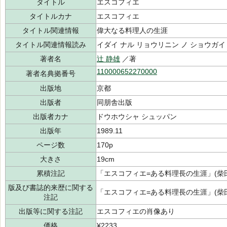
タイトル
エスコフィエ
タイトルカナ
エスコフィエ
タイトル関連情報
偉大なる料理人の生涯
タイトル関連情報読み
イダイ ナル リョウリニン ノ ショウガイ
著者名
辻 静雄
／著
110000652270000
著者名典拠番号
出版地
京都
出版者
同朋舎出版
出版者カナ
ドウホウシャ シュッパン
出版年
1989.11
ページ数
170p
大きさ
19cm
累積注記
「エスコフィエ=ある料理長の生涯」(柴田
版及び書誌的来歴に関する
「エスコフィエ=ある料理長の生涯」(柴田
注記
出版等に関する注記
エスコフィエの肖像あり
価格
¥2233