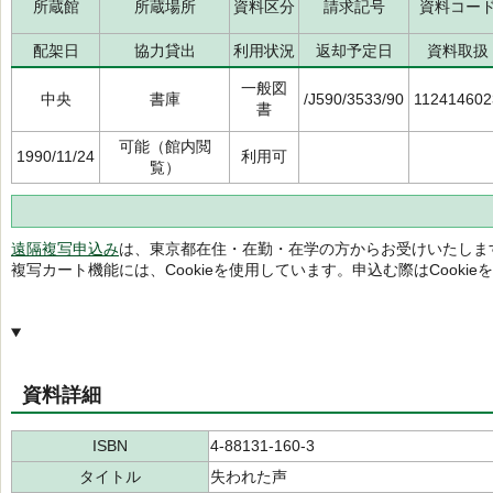
所蔵館
所蔵場所
資料区分
請求記号
資料コー
配架日
協力貸出
利用状況
返却予定日
資料取扱
一般図
中央
書庫
/J590/3533/90
112414602
書
可能（館内閲
1990/11/24
利用可
覧）
遠隔複写申込み
は、東京都在住・在勤・在学の方からお受けいたしま
複写カート機能には、Cookieを使用しています。申込む際はCooki
資料詳細
ISBN
4-88131-160-3
タイトル
失われた声