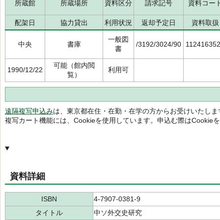
所蔵館
所蔵場所
資料区分
請求記号
資料コー
配架日
協力貸出
利用状況
返却予定日
資料取扱
一般図
中央
書庫
/3192/3024/90
11241635
書
可能（館内閲
1990/12/22
利用可
覧）
遠隔複写申込み
は、東京都在住・在勤・在学の方からお受けいたしま
複写カート機能には、Cookieを使用しています。申込む際はCooki
資料詳細
ISBN
4-7907-0381-9
タイトル
中ソ外交史研究