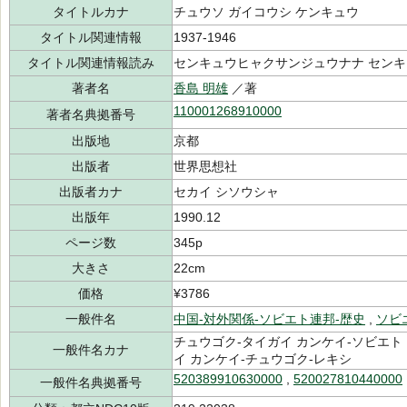
タイトルカナ
チュウソ ガイコウシ ケンキュウ
タイトル関連情報
1937-1946
タイトル関連情報読み
センキュウヒャクサンジュウナナ セン
著者名
香島 明雄
／著
110001268910000
著者名典拠番号
出版地
京都
出版者
世界思想社
出版者カナ
セカイ シソウシャ
出版年
1990.12
ページ数
345p
大きさ
22cm
価格
¥3786
一般件名
中国-対外関係-ソビエト連邦-歴史
,
ソビ
チュウゴク-タイガイ カンケイ-ソビエト 
一般件名カナ
イ カンケイ-チュウゴク-レキシ
520389910630000
,
520027810440000
一般件名典拠番号