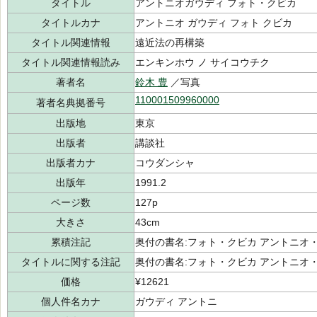
タイトル
アントニオガウディ フォト・クビカ
タイトルカナ
アントニオ ガウディ フォト クビカ
タイトル関連情報
遠近法の再構築
タイトル関連情報読み
エンキンホウ ノ サイコウチク
著者名
鈴木 豊
／写真
110001509960000
著者名典拠番号
出版地
東京
出版者
講談社
出版者カナ
コウダンシャ
出版年
1991.2
ページ数
127p
大きさ
43cm
累積注記
奥付の書名:フォト・クビカ アントニオ
タイトルに関する注記
奥付の書名:フォト・クビカ アントニオ
価格
¥12621
個人件名カナ
ガウディ アントニ