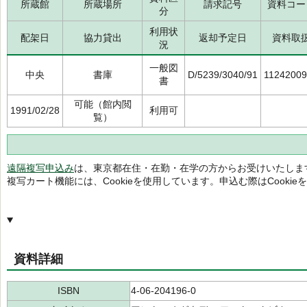
所蔵館
所蔵場所
請求記号
資料コー
分
利用状
配架日
協力貸出
返却予定日
資料取
況
一般図
中央
書庫
D/5239/3040/91
1124200
書
可能（館内閲
1991/02/28
利用可
覧）
遠隔複写申込み
は、東京都在住・在勤・在学の方からお受けいたしま
複写カート機能には、Cookieを使用しています。申込む際はCooki
資料詳細
ISBN
4-06-204196-0