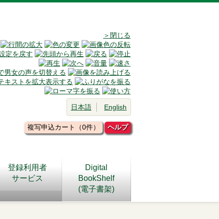
＞閉じる
日本語
English
複写申込カート（0件）
ヘルプ
登録利用者
Digital
サービス
BookShelf
(電子書架)