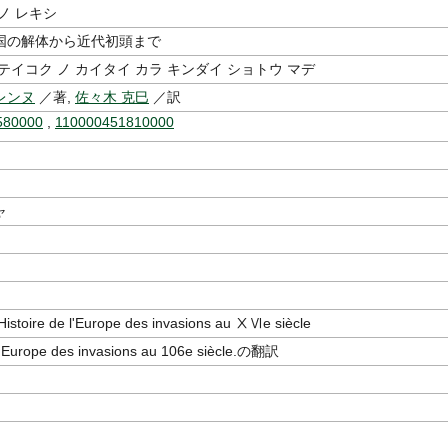
ノ レキシ
国の解体から近代初頭まで
テイコク ノ カイタイ カラ キンダイ ショトウ マデ
レンヌ
／著,
佐々木 克巳
／訳
580000
,
110000451810000
ャ
oire de l'Europe des invasions au ⅩⅥe siècle
 l'Europe des invasions au 106e siècle.の翻訳