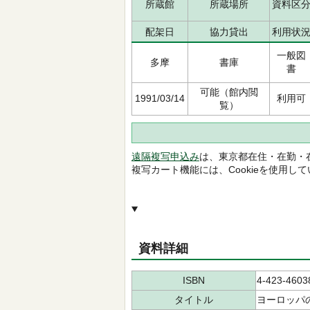
所蔵館
所蔵場所
資料区
配架日
協力貸出
利用状
一般図
多摩
書庫
書
可能（館内閲
1991/03/14
利用可
覧）
遠隔複写申込み
は、東京都在住・在勤・
複写カート機能には、Cookieを使用し
資料詳細
ISBN
4-423-4603
タイトル
ヨーロッパ