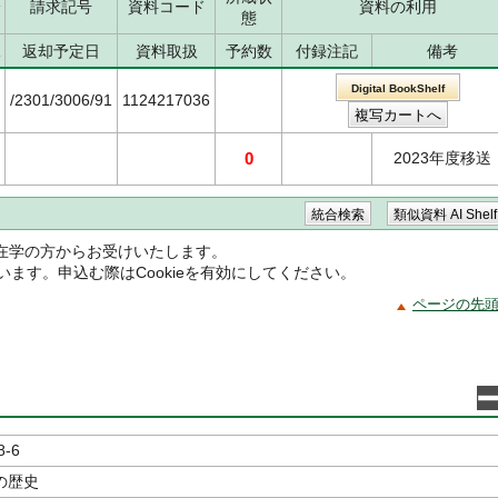
分
請求記号
資料コード
資料の利用
態
況
返却予定日
資料取扱
予約数
付録注記
備考
Digital BookShelf
/2301/3006/91
1124217036
0
2023年度移送
在学の方からお受けいたします。
ています。申込む際はCookieを有効にしてください。
ページの先
8-6
の歴史