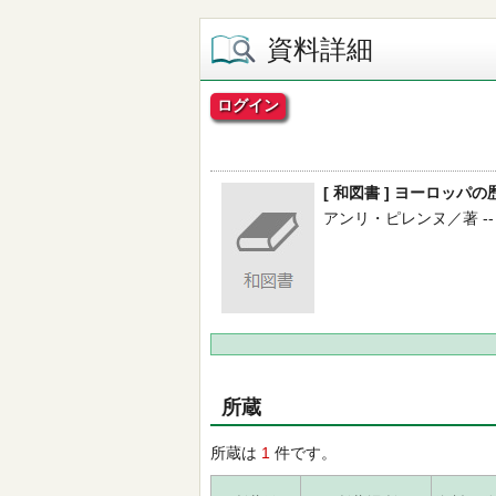
資料詳細
ログイン
[ 和図書 ] ヨーロッ
アンリ・ピレンヌ／著 -- 創文
所蔵
所蔵は
1
件です。