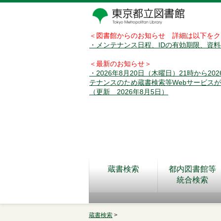
＜図書館からのお知らせ 詳細は以下をク
・メンテナンス日程、IDの有効期限、資
＜最新のお知らせ＞
・2026年8月20日（木曜日）21時から2
テナンスのため蔵書検索等Webサービス
（更新 2026年8月5日）
蔵書検索
都内図書館等
統合検索
蔵書検索
>