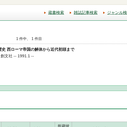
蔵書検索
雑誌記事検索
ジャンル検
1 件中、 1 件目
パの歴史 西ローマ帝国の解体から近代初頭まで
社 -- 1991.1 --
所蔵状