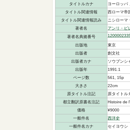
タイトルカナ
ヨーロッパ 
タイトル関連情報
西ローマ帝
タイトル関連情報読み
ニシローマ 
著者名
アンリ・ピ
120000233
著者名典拠番号
出版地
東京
出版者
創文社
出版者カナ
ソウブンシ
出版年
1991.1
ページ数
561, 15p
大きさ
22cm
原タイトル注記
原タイトル:Hist
都立翻訳原書名注記
Histoire de
価格
¥9000
一般件名
西洋史
一般件名カナ
セイヨウシ